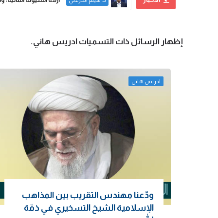
د. هيثم الخزعلي
‏إظهار الرسائل ذات التسميات
ادريس هاني
.
ادريس هاني
ودّعنا مهندس التقريب بين المذاهب
الإسلامية الشيخ التسخيري في ذمّة