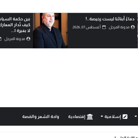
دماءُ أبنائنا ليست رخيصة..!
بين حكمة السياس
كيف تُدار المعار
مدونة المرجل
أغسطس 07, 2026
لا بغيرة ا...
مدونة المرجل
إسلامية
إقتصادية
واحة الشعر والقصة
مكانية الحل..!