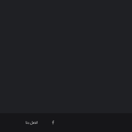
في تحولات موازين القوى.
مدونة المرجل
أغسطس 07, 2026
اتصل بنا