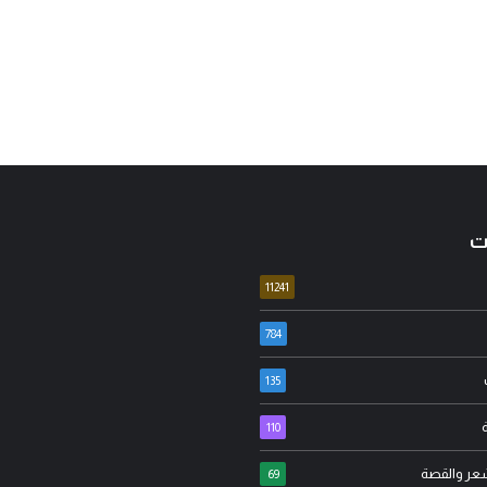
ت
11241
784
135
عدنان جواد
110
ياء ابو معارج الدراجي
مسيرة الأربعين الاممية ثور
شعر والقصة
لوطنجية… عندما يُستغل علم
الانانية وافشال للمخططا
69