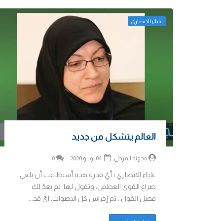
علياء الانصاري
العالم يتشكل من جديد
مدونة المرجل
04 يونيو 2020
0
علياء الانصاري | أيّ قدرة هذه أستطاعت أن تلغي
صراع القوى العظمى، وتقول لها: لم يعدّ لك
فصل القول.. تم إخراس كل الاصوات. ايّ قد...