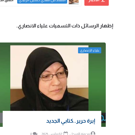
المهندس مهدي حسين الزبيدي
‏إظهار الرسائل ذات التسميات
علياء الانصاري
.
علياء الانصاري
إبرة حرير..كتابي الجديد
مدونة المرجل
02 مارس 2021
0