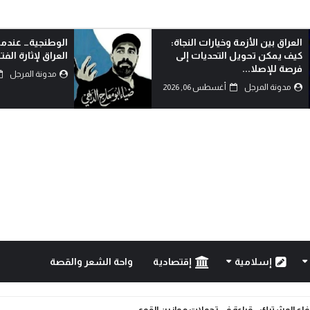
الوطنجية… عندما يُستغل علم
مسيرة الأربع
العراق لإثارة الفتنة..!
الانانية وا
الشيطانية..!
مدونة المرجل
أغسطس 06, 2026
مدونة المر
إسلامية
إقتصادية
واحة الشعر والقصة
دفاع المشترك… قراءة في تحولات موازين القوى.