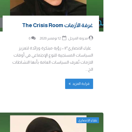
غرفة الأزمات The Crisis Room
مدونة المرجل
12 نوفمبر 2020
0
علياء الانصاري*|| • رؤية مبتكرة ورائدة لتعزيز
السياسات المستجيبة للنوع الإجتماعي في أوقات
الازمات تُعرف السياسات العامة بأنها النشاطات
الح...
قراءة المزيد
علياء الانصاري