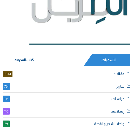
التسميات
كُتاب المدونة
مقالات
11244
تقارير
784
دراسات
135
إسلامية
110
واحة الشعر والقصة
69