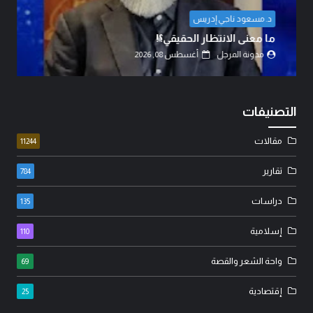
د. مسعود ناجي إدريس
ما معنى الانتظار الحقيقي؟!
مدونة المرجل
أغسطس 08, 2026
التصنيفات
مقالات
11244
تقارير
784
دراسات
135
إسلامية
110
واحة الشعر والقصة
69
إقتصادية
25