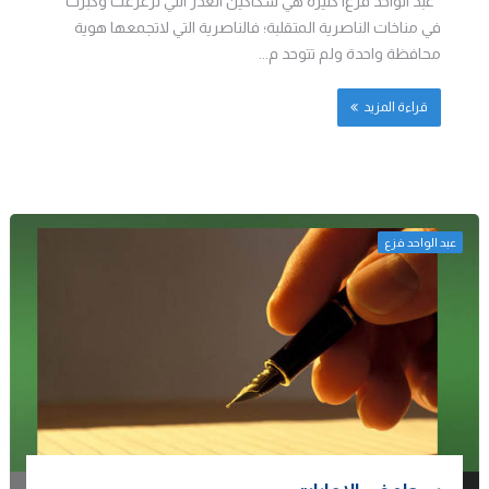
عبد الواحد فزع| كثيرة هي سكاكين الغدر التي ترعرعت وكبرت
في مناخات الناصرية المتقلبة؛ فالناصرية التي لاتجمعها هوية
محافظة واحدة ولم تتوحد م...
قراءة المزيد
عبد الواحد فزع