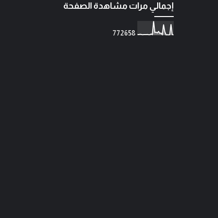
إجمالي مرات مشاهدة الصفحة
7
7
2
6
5
8
المهندس مهدي حسين الزبيدي
 ضد
اتفاق الدفاع المشترك… قراءة
في تحولات موازين القوى.
مدونة المرجل
أغسطس 07, 2026