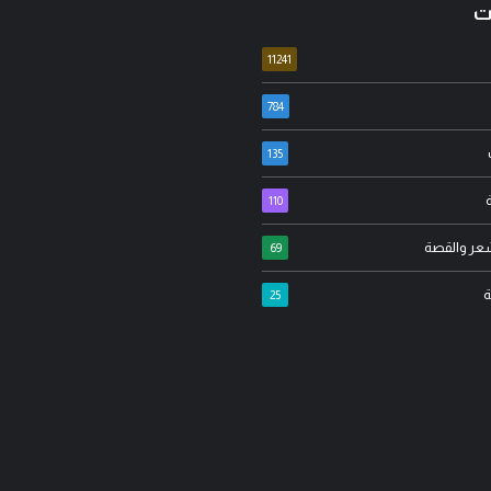
ت
11241
784
135
عدنان جواد
110
ء ابو معارج الدراجي
مسيرة الأربعين الاممية ثورة
شعر والقصة
طنجية… عندما يُستغل علم
الانانية وافشال للمخططات
69
راق لإثارة الفتنة..!
الشيطانية..!
ة
25
مدونة المرجل
أغسطس 06, 2026
مدونة المرجل
أغسطس 05, 2026