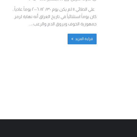
علي الطائي || لم يكن يوم ٣٠/ ١٢/ ٢٠٠٦ يوماً عادياً ،
كان يوماً استثنائياً في تاريخ العراق أنه نهاية لرمز
جمهورية الخوف وبروق الدم والرعب ،...
قراءة المزيد