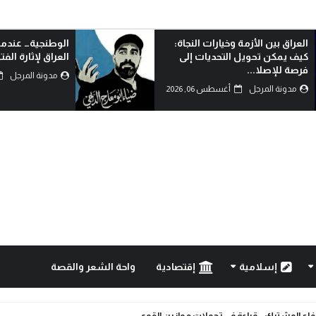
الوطنجية… عندما يُستغل علم
مسيرة الأربعين
العراق لإثارة الفتنة..!
الانانية وافش
الشيطانية..!
مدونة المرجل
أغسطس 06, 2026
مدونة المرجل
إسلامية
إقتصادية
واحة الشعر والقصة
دفاع المشترك… قراءة في تحولات موازين القوى.