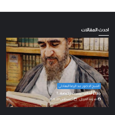
احدث المقالات
الشيخ الدكتور عبد الرضا البهادلي
دماءُ أبنائنا ليست رخيصة..!
مدونة المرجل
أغسطس 07, 2026