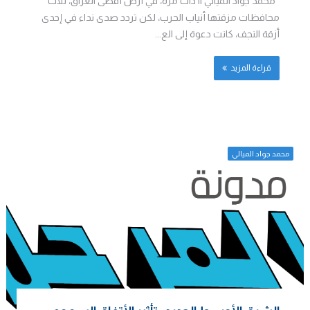
محمد جواد الميالي || ذات مرة، في أرض أقصى العراق، ثلاث
محافظات مزقتها أنياب الحرب، لكن تردد صدى نداء في إحدى
أزقة النجف، كانت دعوة إلى الع...
قراءة المزيد
محمد جواد الميالي