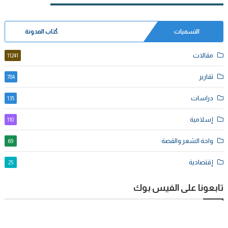
التسميات
كُتاب المدونة
مقالات
11241
تقارير
784
دراسات
135
إسلامية
110
واحة الشعر والقصة
69
إقتصادية
25
تابعونا على الفيس بوك