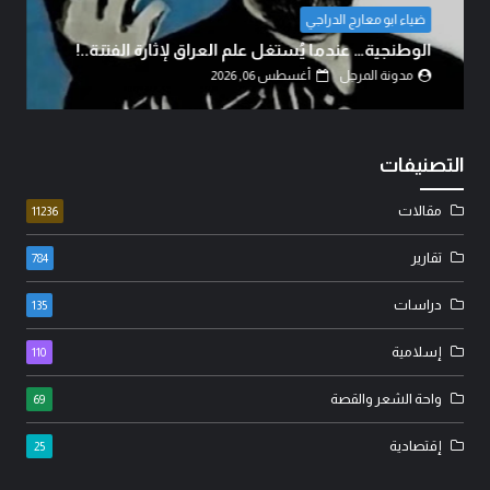
مسيرة الأربعين الاممية ثورة ضد الانانية وافشال
للمخططات الشيطانية..!
مدونة المرجل
أغسطس 05, 2026
التصنيفات
مقالات
11236
تقارير
784
دراسات
135
إسلامية
110
واحة الشعر والقصة
69
إقتصادية
25