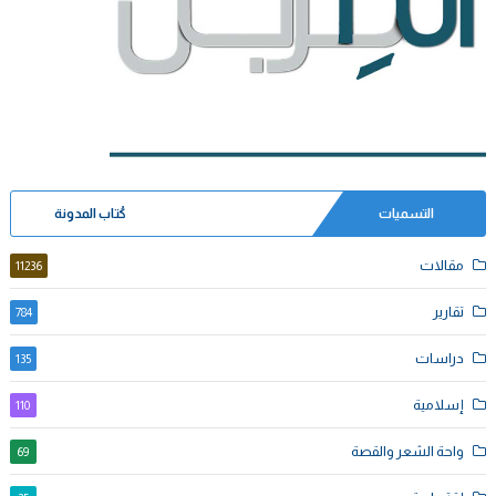
التسميات
كُتاب المدونة
مقالات
11236
تقارير
784
دراسات
135
إسلامية
110
واحة الشعر والقصة
69