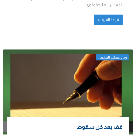
الدنيا الزائلة ليجدّوا وي...
قراءة المزيد
رماح عبدالله الساعدي
قف بعد كل سقوط