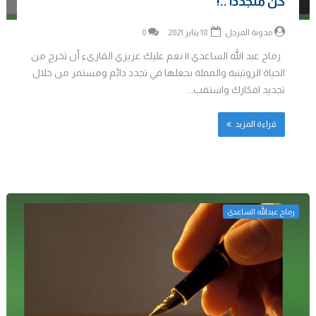
كن متجددا ..!
مدونة المرجل
18 يناير 2021
0
رماح عبد الله الساعدي || نعم عليك عزيزي القارىء أن تخرج من
الحياة الروتينية والمملة بجعلها في تجدد دائم ومستمر من خلال
تجديد افكارك واستقب...
قراءة المزيد
رماح عبدالله الساعدي