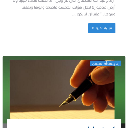
رماح عبد الله الساعدي قال عز وجل ” ما خلقت سماءً مبنية ولا
أرض مدحية إلا لاجل هؤلاء الخمسة فاطمة وابوها وبعلها
وبنوها….” علينا ان لا نكون...
قراءة المزيد
رماح عبدالله الساعدي