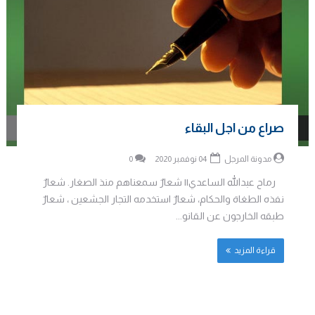
صراع من اجل البقاء
مدونة المرجل
04 نوفمبر 2020
0
رماح عبدالله الساعدي|| شعارٌ سمعناهم منذ الصغار. شعارٌ
نفذه الطغاة والحكام، شعارٌ استخدمه التجار الجشعين ، شعارٌ
طبقه الخارجون عن القانو...
قراءة المزيد