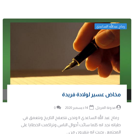
رماح عبدالله الساعدي
مخاض عسير لولادة فريدة
مدونة المرجل
14 ديسمبر 2020
0
رماح عبد الله الساعدي || ونحن نتصفح التاريخ ونتعمق في
طياته نجد انه كلما سائت أحوال الناس وتراكمت الخطايا على
المجتمع ، بحيث انه ينفرون من...