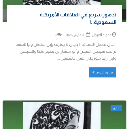
تدهور سريع في العلاقات الأمريكية
السعودية..!
مدونة المرجل
01 مارس 2021
0
جدل فاضل الصحاف || بايدن لا يعترف بإبن سلمان ولياً للعهد
ترامب سيدخل السجن وأبو منشار لن يصبح ملكاً والسيسي
وابن زايد متورطان بقتل خاشقجي ...
قراءة المزيد
تقارير