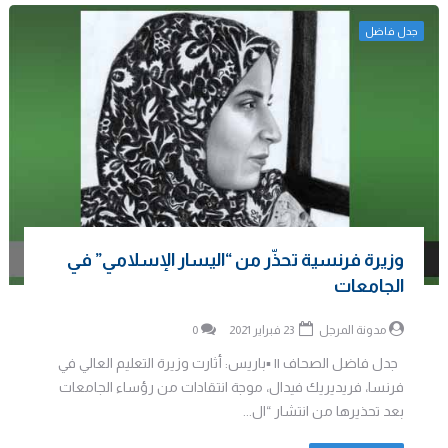
جدل فاضل
وزيرة فرنسية تحذّر من “اليسار الإسلامي” في
الجامعات
مدونة المرجل
23 فبراير 2021
0
جدل فاضل الصحاف || ▪️باريس: أثارت وزيرة التعليم العالي في
فرنسا، فريديريك فيدال، موجة انتقادات من رؤساء الجامعات
بعد تحذيرها من انتشار “ال...