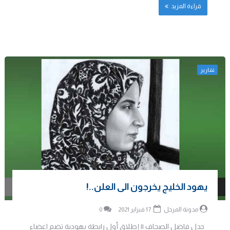
قراءة المزيد
تقارير
يهود الخليج يخرجون الى العلن..!
مدونة المرجل
17 فبراير 2021
0
جدل فاضل الصحاف || إطلاق أول رابطة يهودية تضم اعضاء