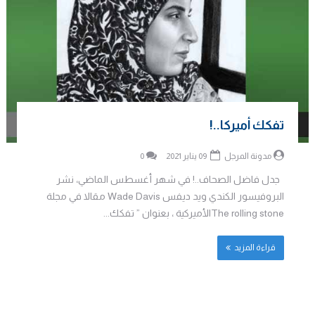
تفكك أميركا..!
مدونة المرجل
09 يناير 2021
0
جدل فاضل الصحاف..! في شهر أغسطس الماضي، نشر
البروفيسور الكندي ويد ديفس Wade Davis مقالا في مجلة
The rolling stoneالأميركية ، بعنوان ” تفكك...
قراءة المزيد