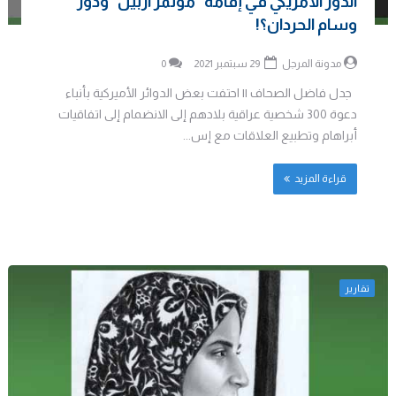
الدور اﻷمريكي في إقامة “مؤتمر أربيل” ودور
وسام الحردان؟!
مدونة المرجل
29 سبتمبر 2021
0
جدل فاضل الصحاف || احتفت بعض الدوائر الأميركية بأنباء
دعوة 300 شخصية عراقية بلادهم إلى الانضمام إلى اتفاقيات
أبراهام وتطبيع العلاقات مع إس...
قراءة المزيد
تقارير