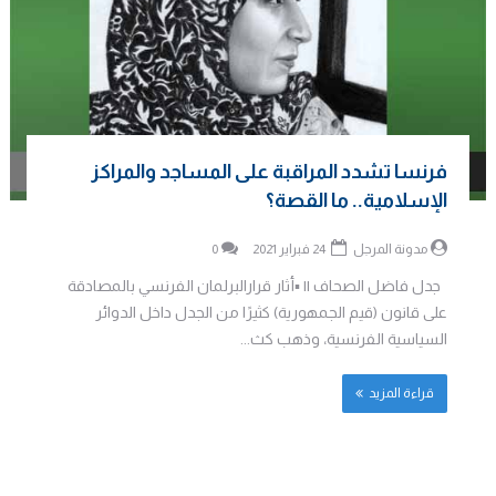
فرنسا تشدد المراقبة على المساجد والمراكز
الإسلامية.. ما القصة؟
مدونة المرجل
24 فبراير 2021
0
جدل فاضل الصحاف || ▪️أثار قرارالبرلمان الفرنسي بالمصادقة
على قانون (قيم الجمهورية) كثيرًا من الجدل داخل الدوائر
السياسية الفرنسية، وذهب كث...
قراءة المزيد