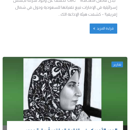
جدل فاضل الصحاف|| * “CBC”تكشف عن وجود شركة تجسس
إسرائيلية في الإمارات تبيع تقنياتها للسعودية ودول في شمال
إفريقيا! – كشفت هيئة الإذاعة الك...
قراءة المزيد
تقارير