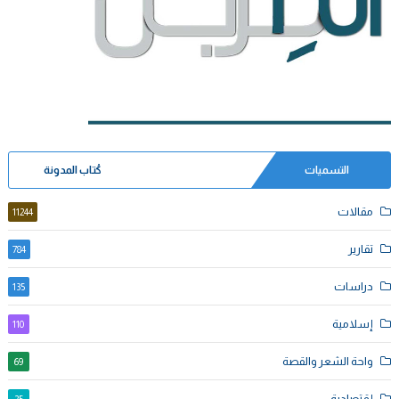
التسميات
كُتاب المدونة
مقالات
11244
تقارير
784
دراسات
135
إسلامية
110
واحة الشعر والقصة
69
إقتصادية