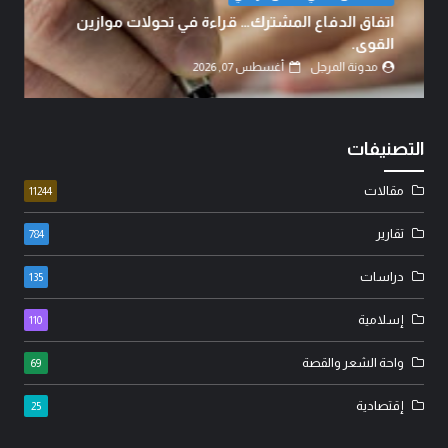
اتفاق الدفاع المشترك… قراءة في تحولات موازين
القوى.
مدونة المرجل
أغسطس 07, 2026
التصنيفات
مقالات
11244
تقارير
784
دراسات
135
إسلامية
110
واحة الشعر والقصة
69
إقتصادية
25