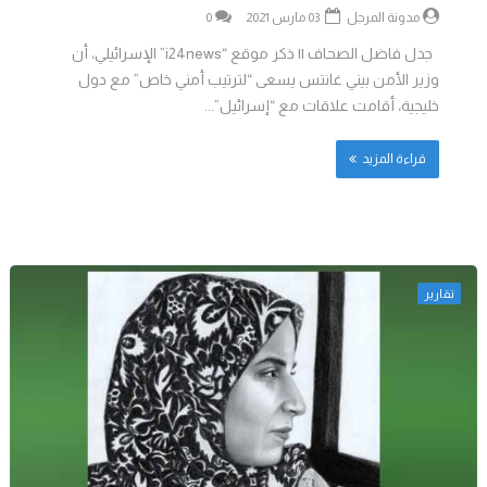
مدونة المرجل
03 مارس 2021
0
جدل فاضل الصحاف || ذكر موقع “i24news” الإسرائيلي، أن
وزير الأمن بيني غانتس يسعى “لترتيب أمني خاص” مع دول
خليجية، أقامت علاقات مع “إسرائيل”...
قراءة المزيد
تقارير