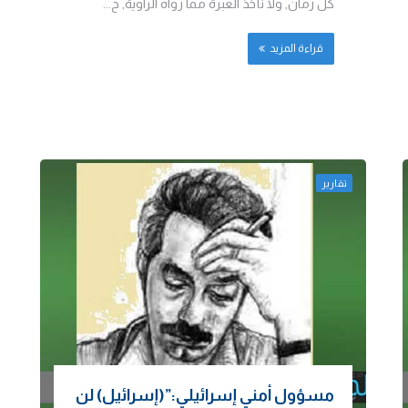
كل زمان, ولا نأخذ العبرة مما رواه الراوية, ح...
قراءة المزيد
تقارير
مسؤول أمني إسرائيلي:”(إسرائيل) لن