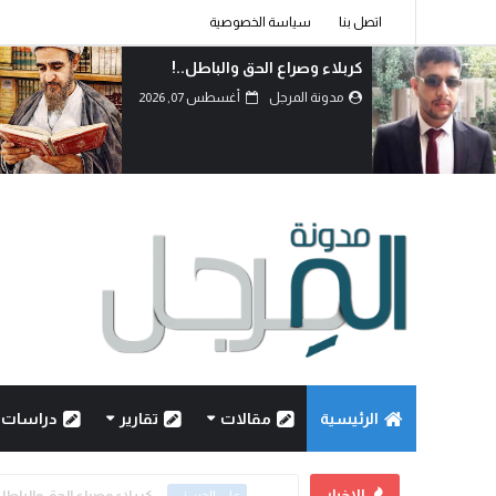
اتصل بنا
سياسة الخصوصية
دماءُ أبنائنا ليست رخيصة..!
مدونة المرجل
أغسطس 07, 2026
الرئيسية
مقالات
تقارير
دراسات
الاخبار
كربلاء وصراع الحق والباطل