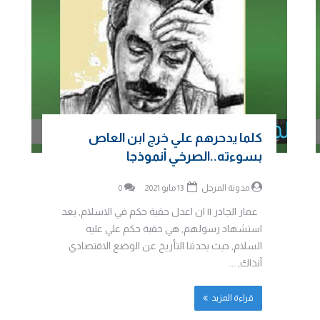
كلما يدحرهم علي خرج ابن العاص
بسوءته..الصرخي أنموذجا
مدونة المرجل
13 مايو 2021
0
عمار الجادر || ان اعدل حقبة حكم في الاسلام, بعد
استشهاد رسولهم, هي حقبة حكم علي عليه
السلام, حيث يحدثنا التأريخ عن الوضع الاقتصادي
آنذاك, ...
قراءة المزيد