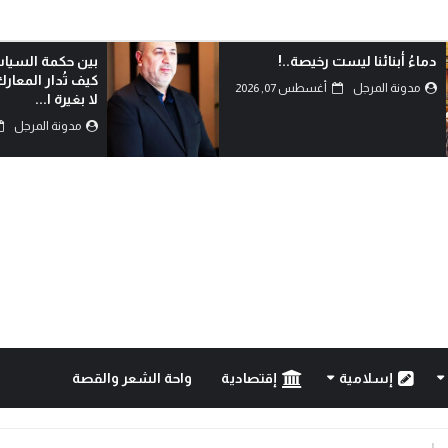
بين حكمة السياسة وأحقاد البدو:
الدم هو الذي يكتب
كيف تُدار المعارك بعقول العلماء
مدونة المرجل
لا بغيرة ا...
مدونة المرجل
أغسطس 07, 2026
إسلامية
إقتصادية
واحة الشعر والقصة
..!