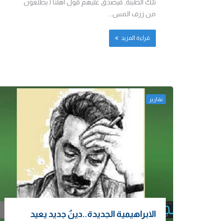
تلك الطينة, فيصدق عليهم قول اهلنا ( يطلعون
من زرف المس...
قراءة المزيد
تقارير
الابراهيمية الجديدة..دينٌ جديد يعيد