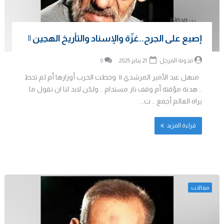
إصبع على الجرح..غزّة والإسناد والتأريخ الهجين ||
مدونة المرجل
21 يناير 2025
0
منهل عبد الأمير المرشدي || وحطت الحرب أوزارها أم لم تحط
.. هدنة مؤقتة أم وقف نار مستدام .. ولكن لابد لنا ان نقول ما
يراه العالم أجمع .. ت...
قراءة المزيد
مقالات