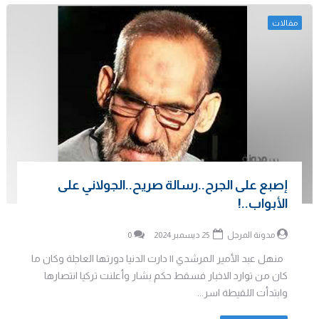
مقالات
إصبع على الجرح..رسالة صريح..الجولاني على
الأبواب..!
مدونة المرجل
25 ديسمبر 2024
0
منهل عبد الأمير المرشدي || دارت الدنيا دورتها العاجلة وكان ما
كان من توارد الاخبار فسقط حكم بشار وأعلنت تركيا انتصارها
وابتدأت اللقيطة اسر...