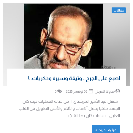
مقالات
اصبع على الجرح.. وثيقة وسيرة وذكريات..!
مدونة المرجل
08 نوفمبر 2025
0
منهل عبد الأمير المرشدي || في صالة العمليات حيث كان
الجسد ملقيا يحمل ألاهات والآلام والأسى الطويل في القلب
العليل .. ساعات كان بها القلبٌ...
قراءة المزيد