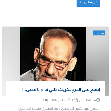
قراءة المزيد
مقالات
إصبع على الجرح..كربلاء تلبي نداء الأقصى..!
مدونة المرجل
13 أغسطس 2024
0
منهل عبد الأمير المرشدي || مع استمرار صمت الصامتين