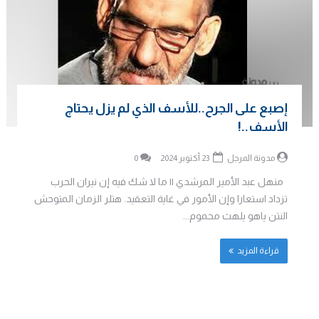
إصبع على الجرح..للأسف الذي لم يزل يحتاج
الأسف..!
مدونة المرجل
23 أكتوبر 2024
0
منهل عبد الأمير المرشدي || ما لا شك فيه إن نيران الحرب
تزداد استعارا وإن الأمور في غاية التعقيد. هتلر الزمان المتوحش
النتن ياهو يلهث محموم...
قراءة المزيد