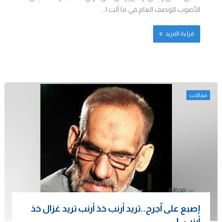
الأصوب للوصف العام في ما آلت ا...
قراءة المزيد
مقالات
إصبع على اّجرح..تريد أرنب خذ أرنب تريد غزال خذ
أرنب..!