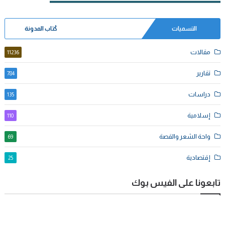
التسميات
كُتاب المدونة
مقالات
11236
تقارير
784
دراسات
135
إسلامية
110
واحة الشعر والقصة
69
إقتصادية
25
تابعونا على الفيس بوك