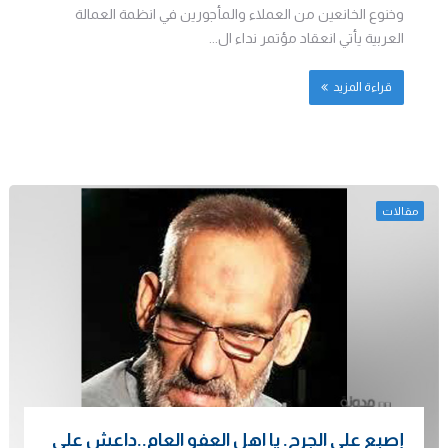
وخنوع الخانعين من العملاء والمأجورين في انظمة العمالة
العربية يأتي انعقاد مؤتمر نداء ال...
قراءة المزيد
مقالات
إصبع على الجرح. يا اهل العفو العام..داعش على