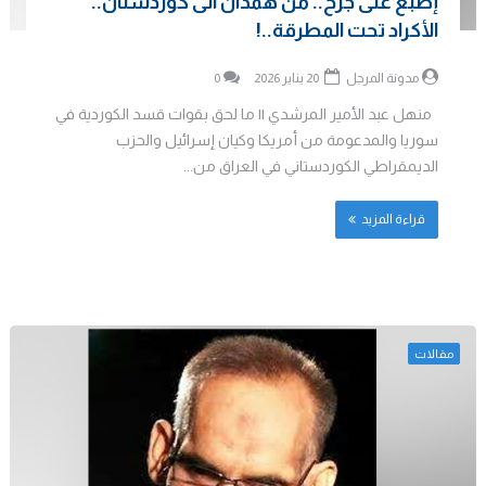
إصبع على جرح.. من همدان الى كوردستان..
الأكراد تحت المطرقة..!
مدونة المرجل
20 يناير 2026
0
منهل عبد الأمير المرشدي || ما لحق بقوات قسد الكوردية في
سوريا والمدعومة من أمريكا وكيان إسرائيل والحزب
الديمقراطي الكوردستاني في العراق من...
قراءة المزيد
مقالات