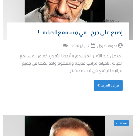
إصبع على جرح.. في مستنقع الخيانة..!
مدونة المرجل
17 يناير 2026
0
منهل عبد الأمير المرشدي || أبعدنا الله وإياكم عن مستنقع
الخيانة . للخيانة مراتب عديدة ومفهوم واحد لكنها في جميع
مراتبها تجتمع في قاسم مشتر...
قراءة المزيد
مقالات