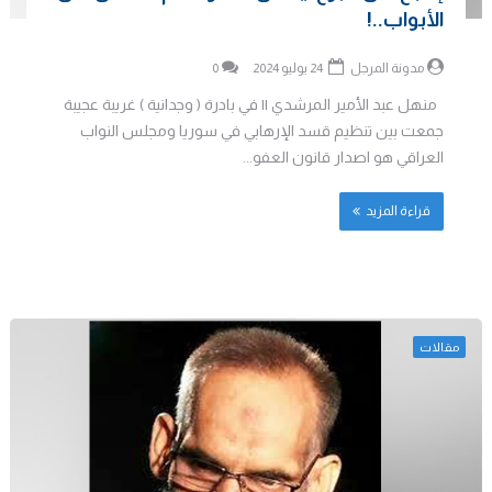
الأبواب..!
مدونة المرجل
24 يوليو 2024
0
منهل عبد الأمير المرشدي || في بادرة ( وجدانية ) غريبة عجيبة
جمعت بين تنظيم قسد الإرهابي في سوريا ومجلس النواب
العراقي هو اصدار قانون العفو...
قراءة المزيد
مقالات