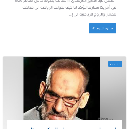
منهل عبد الأمير المرشدي || أسدلت بطولة كأس العالم 1926
في أمريكا ستارها لتؤكد لنا كيف تحولت الرياضة الى صالات
للقمار والروح الرياضية الى إ...
قراءة المزيد
مقالات