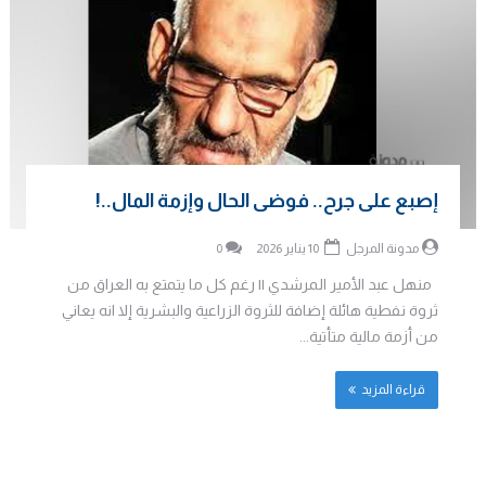
إصبع على جرح.. فوضى الحال وإزمة المال..!
مدونة المرجل
10 يناير 2026
0
منهل عبد الأمير المرشدي || رغم كل ما يتمتع به العراق من
ثروة نفطية هائلة إضافة للثروة الزراعية والبشرية إلا انه يعاني
من أزمة مالية متأتية...
قراءة المزيد