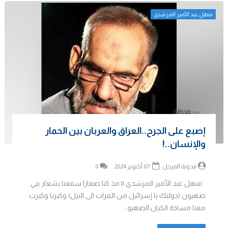
منهل عبد الأمير المرشدي
إصبع على الجرح..العراق والعربان بين الحمار
والإنسان..!
مدونة المرجل
07 أكتوبر 2024
0
منهل عبد الأمير المرشدي || مذ كنا صغارا سمعنا بشعار بني
صهيون (دولتك يا إسرائيل من الفرات الى النيل) وكبرنا وكبرت
معنا مساحة الكيان الصهيو...