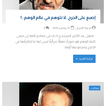
إصبع على الجرح..لا تتوهم في عالم الوهم..!
مدونة المرجل
23 نوفمبر 2024
0
منهل عبد الأمير المرشدي || جاء في معاجم اللغة إن معنى
كلمة الوهم هو صورةٌ ذهنيّةٌ مركَّبةٌ ليس لها ما يُطابِقُها في
الخارج ومجموعها أَوْها...
قراءة المزيد
مقالات