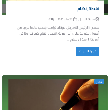
نقطة_نظام
مدونة المرجل
24 مايو 2020
0
سمارا | الرئيس الامريكي دونالد ترامب ينصب عالما عربيا من
أصول مغربية على رأس فريق لتطوير لقاح ضد كورونا في
أمريكا !! سؤال يطرح...
قراءة المزيد
سمارا