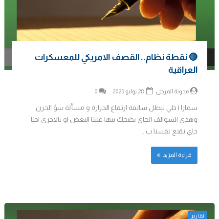
🔴 نقطة نظام.. القصف الامريكي للمعسكرات
العراقية
مدونة المرجل
28 يوليو 2020
0
سمارا | خلي نبطل سالفة ارتفاع الحرارة و مسألة سؤ الخزن
وهذي السوالف الجاي يضحك بيها علينا البعض او بالاحرى احنا
جاي نقنع نفسنا ب...
قراءة المزيد
تقارير