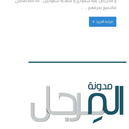
و التحريض عليه سعودي و منفذيه سعوديين .. اما المخططين
فالجميع يعرفهم … ...
قراءة المزيد