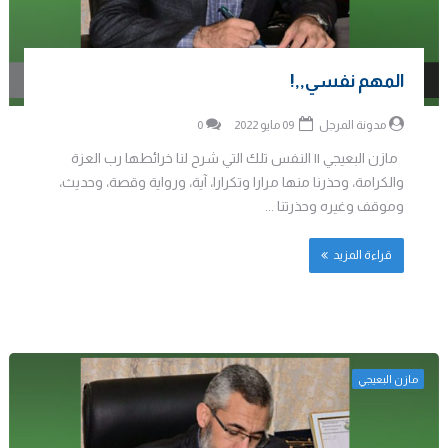
المهم نفسي,,!
مدونة المرجل
09 مايو 2022
0
مازن البعيجي || النفس تلك التي شرح لنا خرائطها رب العزة
والكرامة، وحذرنا منها مرارا وتكرارا، آية، ورواية وقصة، وحديث،
وموقف وغيره وحذرتنا ...
قراءة المزيد
مازن البعيجي