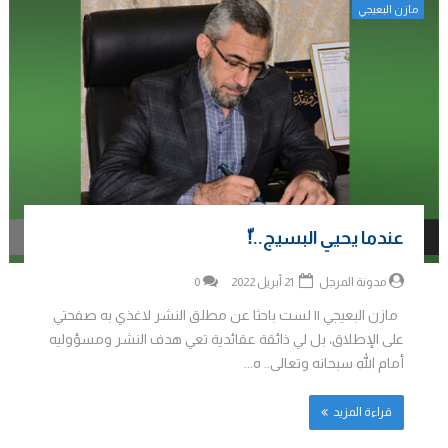
مازن البعيجي
عندما يحيي البسيج..!ّ
مدونة المرجل
21 أبريل 2022
0
مازن البعيجي || لست باحثا عن مطلق النشر لاغذي به صفحتي
على الإطلاق، بل لي ذائقة عقائدية تعي هدف النشر ومسؤوليه
أمام الله سبحانه وتعالى.. ه...
قراءة المزيد