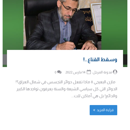
وسقط القناع..!
مدونة المرجل
14 مارس 2022
0
مازن البعيجي || ماذا تفعل دوائر التجسس في شمال العراق؟!
الدوائر التي كل سياسي الشيعة والسنة يعرفون تواجدها الكبير
والدائم! بل هي أماكن للت...
قراءة المزيد