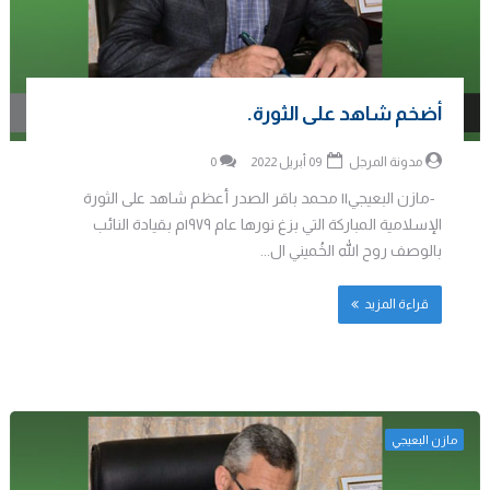
أضخم شاهد على الثورة.
مدونة المرجل
09 أبريل 2022
0
-مازن البعيجي|| محمد باقر الصدر أعظم شاهد على الثورة
الإسلامية المباركة التي بزغ نورها عام ١٩٧٩م بقيادة النائب
بالوصف روح الله الخُميني ال...
قراءة المزيد
مازن البعيجي