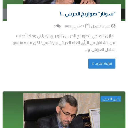
“سونار” صواريخ الحرس ..!
مدونة المرجل
17 مارس 2022
0
مازن البعيجي || صورايخ الحر.س الثو.ر.ي الإيرا.ني وماذا أحدثت
من انشقاق في الرأي العام العراقي والإقليمي! لكن ما يهمنا هو
الداخل العراقي، و...
قراءة المزيد
مازن البعيجي