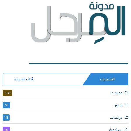
التسميات
كُتاب المدونة
مقالات
11241
تقارير
784
دراسات
135
إسلامية
110