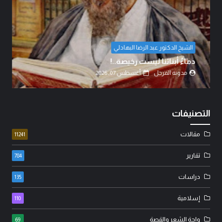
د. عامر الطائي
بين حكمة السياسة وأحقاد البدو: كيف تُدار المعارك
بعقول العلماء لا بغيرة ا...
مدونة المرجل
أغسطس 07, 2026
التصنيفات
مقالات
11241
تقارير
784
دراسات
135
إسلامية
110
واحة الشعر والقصة
69