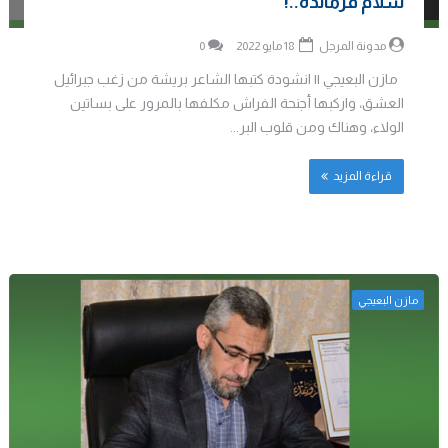
سلام فرمانده..!
مدونة المرجل
18 مايو 2022
0
مازن البعيجي || انشودة كتبها الشاعر بريشة من زغب جبرائيل
العشق، واركبها أجنحة الفراش مكلفها بالمرور على بساتين
الولاء، وهناك ومن قلوب البر...
قراءة المزيد
مازن البعيجي