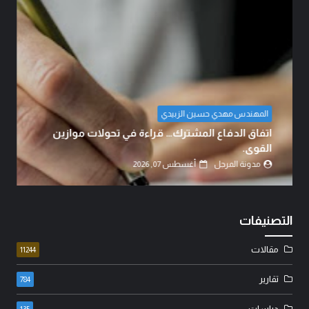
د. هيثم الخزعلي
أزمة السيولة المالية، وامكانية الحل..!
مدونة المرجل
أغسطس 07, 2026
التصنيفات
مقالات
11244
تقارير
784
دراسات
135