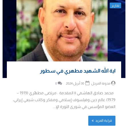
تقارير
اية الله الشهيد مطهري في سطور
مدونة المرجل
30 أبريل 2024
0
محمد صادق الهاشمي || المقدمة : مرتضى مطهّري (1919 –
1979) عالم دين وفيلسوف إسلامي ومفكر وكاتب شيعي إيراني،
العضو المؤسس في شورى الثورة الإ...
قراءة المزيد