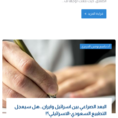
الطلاق، حيث بلغت أوجها ف...
قراءة المزيد
أ.د.جاسم يونس الحريري
البعد الصراعي بين اسرائيل وايران..هل سيعجل
التطبيع السعودي-الاسرائيلي؟!