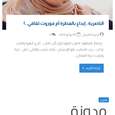
الناصرية..إبداع بالفطرة أم موروث ثقافي..!
مدونة المرجل
08 يوليو 2024
0
إنتصار الماهود || هب الهوا وإندگت الباب.. ثاري الهوا والباب
چذاب.. ريت الحبايب علو الإيشان.. واحد شلب والثاني دنان.. حرة
ولفت ديرة الغمان....
قراءة المزيد
تقارير