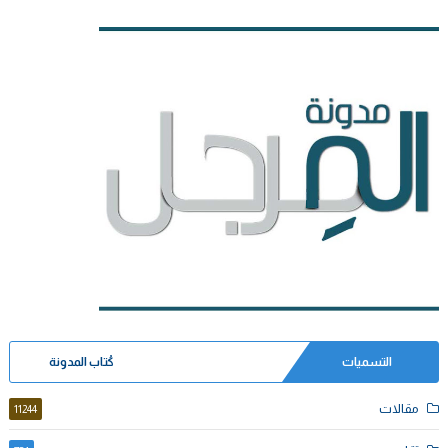
التسميات
كُتاب المدونة
مقالات
11244