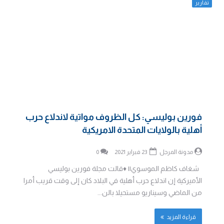
تقارير
فورين بوليسي: كل الظروف مواتية لاندلاع حرب
أهلية بالولايات المتحدة الامريكية
مدونة المرجل
23 فبراير 2021
0
شغاف كاظم الموسوي|| ♦️قالت مجلة فورين بوليسي
الأميركية إن اندلاع حرب أهلية في البلاد كان إلى وقت قريب أمرا
من الماضي وسيناريو مستحيلا بالن...
قراءة المزيد