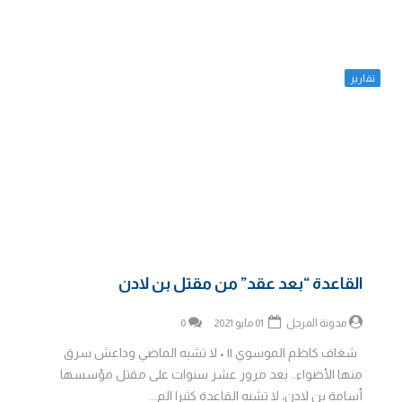
تقارير
القاعدة “بعد عقد” من مقتل بن لادن
مدونة المرجل
01 مايو 2021
0
شغاف كاظم الموسوي || • لا تشبه الماضي وداعش سرق
منها الأضواء.. بعد مرور عشر سنوات على مقتل مؤسسها
أسامة بن لادن، لا تشبه القاعدة كثيرا الم...