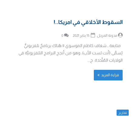
السقوط الأخلاقي في امريكا..!
مدونة المرجل
15 يناير 2021
0
متابعة ـ شغاف كاظم الموسوي || هُناك برنامجٌ تلفزيونيٌّ
يُسمَّى (أنت لست الأب)، وهو من أنجح البرامج التلفزيونيَّة في
الولايات المُتَّحدة. ح...
قراءة المزيد
تقارير