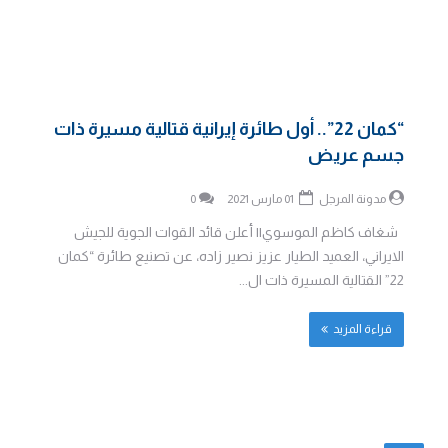
“كمان 22”.. أول طائرة إيرانية قتالية مسيرة ذات
جسم عريض
مدونة المرجل
01 مارس 2021
0
شغاف كاظم الموسوي|| أعلن قائد القوات الجوية للجيش
الايراني، العميد الطيار عزيز نصير زاده، عن تصنيع طائرة “كمان
22” القتالية المسيرة ذات ال...
قراءة المزيد