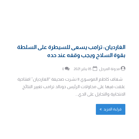
الغارديان: ترامب يسعى للسيطرة على السلطة
بقوة السلاح ويجب وقفه عند حده
مدونة المرجل
05 يناير 2021
0
شغاف كاظم الموسوي || نشرت صحيفة “الغارديان” افتتاحية
علقت فيها على محاولات الرئيس دونالد ترامب تغيير النتائج
الانتخابية والتحايل على الدي...
قراءة المزيد