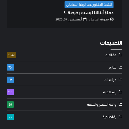
بين حكمة السياسة وأحقاد البدو: كيف تُدار المعارك
بعقول العلماء لا بغيرة ا...
مدونة المرجل
أغسطس 07, 2026
التصنيفات
مقالات
11241
تقارير
784
دراسات
135
إسلامية
110
واحة الشعر والقصة
69
إقتصادية
25