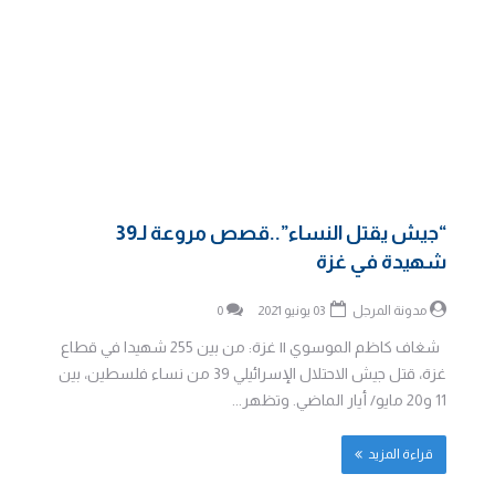
“جيش يقتل النساء”..قصص مروعة لـ39
شهيدة في غزة
مدونة المرجل
03 يونيو 2021
0
شغاف كاظم الموسوي || غزة: من بين 255 شهيدا في قطاع
غزة، قتل جيش الاحتلال الإسرائيلي 39 من نساء فلسطين، بين
11 و20 مايو/ أيار الماضي. وتظهر...
قراءة المزيد