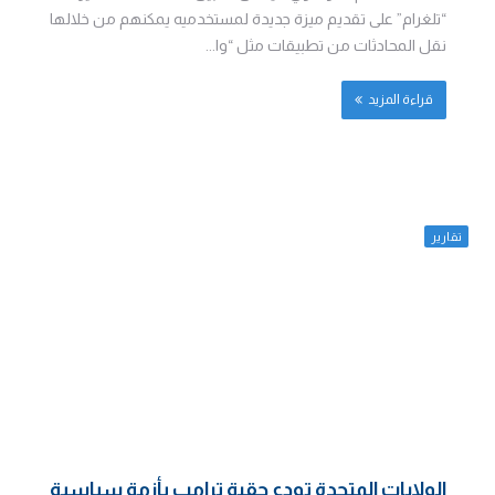
“تلغرام” على تقديم ميزة جديدة لمستخدميه يمكنهم من خلالها
نقل المحادثات من تطبيقات مثل “وا...
قراءة المزيد
تقارير
الولايات المتحدة تودع حقبة ترامب بأزمة سياسية