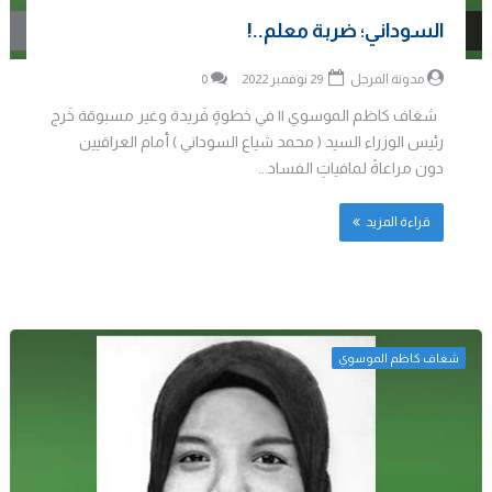
السوداني؛ ضربة معلم..!
مدونة المرجل
29 نوفمبر 2022
0
شغاف كاظم الموسوي || في خطوةٍ فَريدة وغير مسبوقة خَرج
رئيس الوزراء السيد ( محمد شياع السوداني ) أمام العراقيين
دون مراعاةً لمافياتِ الفساد...
قراءة المزيد
شغاف كاظم الموسوي