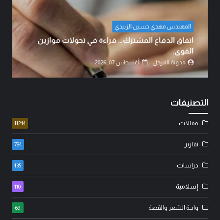
د. هيثم الخزعلي
 تحولات موازين
أزمة السيولة المالية، وامكانية الحل..!
مدونة المرجل
أغسطس 07, 2026
التصنيفات
مقالات
11244
تقارير
784
دراسات
135
إسلامية
110
واحة الشعر والقصة
69