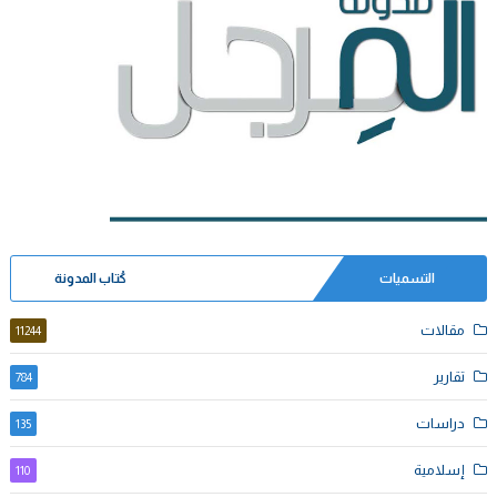
التسميات
كُتاب المدونة
مقالات
11244
تقارير
784
دراسات
135
إسلامية
110