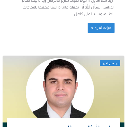
زيد نجم الدين || اليوم صباحا تقرع الأجراس إيذانا ببدء العام
الدراسي نسأل الله أن يجعله عاما دراسيا مفعما بالنجاحات
للطلبة، ويسيرا على كاهل...
قراءة المزيد
زيد نجم الدين