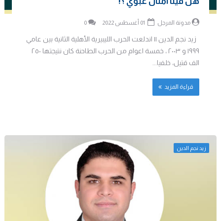
هل فينا أمثال غبوي ؟!
مدونة المرجل
01 أغسطس 2022
0
زيد نجم الدين || اندلعت الحرب الليبيرية الأهلية الثانية بين عامي
١٩٩٩ و ٢٠٠٣ ، خمسة اعوام من الحرب الطاحنة كان نتيجتها ٢٥٠
الف قتيل، خلفيا...
قراءة المزيد
زيد نجم الدين