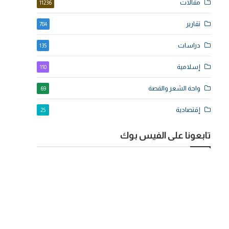
مقالات
11236
تقارير
784
دراسات
135
إسلامية
110
واحة الشعر والقصة
69
إقتصادية
25
تابعونا على الفيس بوك