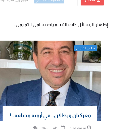
د. محمود الهاشمي
‏إظهار الرسائل ذات التسميات
سامي التميمي
.
سامي التميمي
معركتان وبطلان.. في أزمنة مختلفة..!
مدونة المرجل
18 أبريل 2026
0