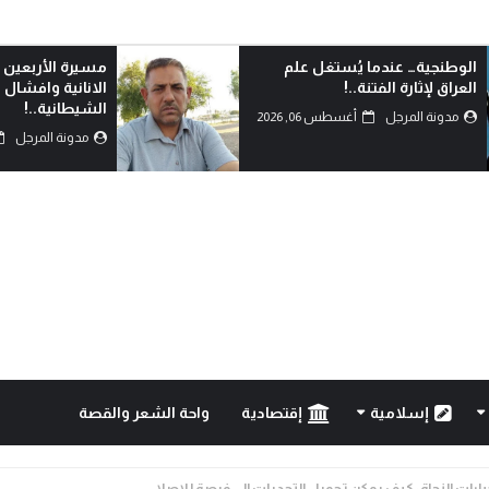
مسيرة الأربعين الاممية ثورة ضد
من يشهد بالحق؟
الانانية وافشال للمخططات
مدونة المرجل
الشيطانية..!
مدونة المرجل
أغسطس 05, 2026
إسلامية
إقتصادية
واحة الشعر والقصة
خيارات النجاة: كيف يمكن تحويل التحديات إلى فرصة للإصلا...