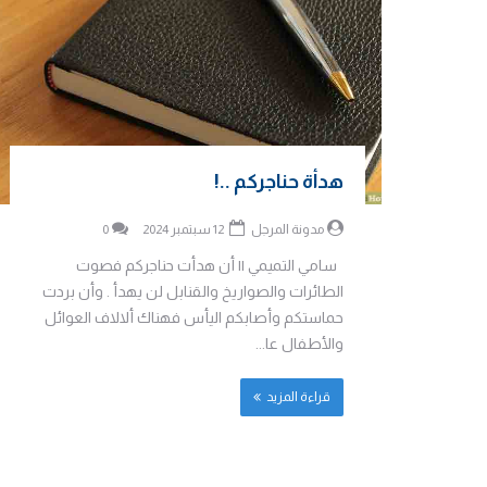
هدأة حناجركم ..!
مدونة المرجل
12 سبتمبر 2024
0
سامي التميمي || أن هدأت حناجركم فصوت
الطائرات والصواريخ والقنابل لن يهدأ . وأن بردت
حماستكم وأصابكم اليأس فهناك ألالاف العوائل
والأطفال عا...
قراءة المزيد