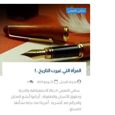
سامي التميمي
المرأة التي غيرت التاريخ..!
مدونة المرجل
23 يونيو 2024
0
سامي التميمي || رعاة الديمقراطية والحرية
وحقوق الأنسان والطفولة ، أرتكبوا أبشع المجازر
والجرائم ضد البشرية ، أمريكا منذ بداية نشأتها
كمستع...