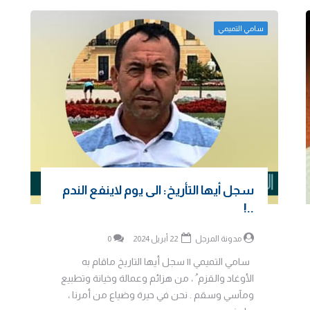
سامي التميمي
سجل أيها التأريخ: الى يوم لاينفع الندم
..!
مدونة المرجل
22 أبريل 2024
0
سامي التميمي || سجل أيها التاريخ ماقام به
الأوغاد والقزم ُ ، من هزائم وعمالة وخيانة وتطبيع
ومآسي وسقم . نحن في حيرة وضياع من أمرنا ،