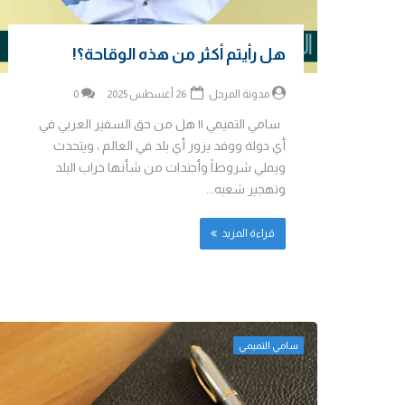
هل رأيتم أكثر من هذه الوقاحة؟!
مدونة المرجل
26 أغسطس 2025
0
سامي التميمي || هل من حق السفير العربي في
أي دولة ووفد يزور أي بلد في العالم ، ويتحدث
ويملي شروطاً وأجندات من شأنها خراب البلد
وتهجير شعبه...
قراءة المزيد
سامي التميمي