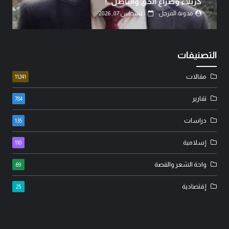
كربلاء وصراع الحق والباطل..!
مدونة المرجل
أغسطس 07, 2026
التصنيفات
مقالات
11241
تقارير
784
دراسات
135
إسلامية
110
واحة الشعر والقصة
69
إقتصادية
25