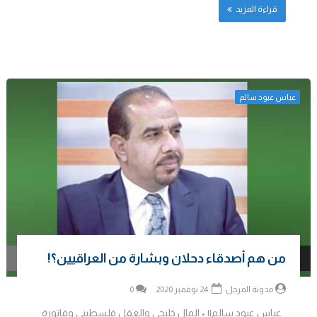
قراءة المزيد
عباس عبود سالم
من هم أصدقاء دحلان وبشارة من العراقيين؟!
مدونة المرجل
24 نوفمبر 2020
0
عباس عبود سالم|| • المال خليجي والعقل فلسطيني وفاتورة