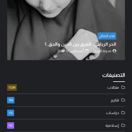
الكاتب والناقد السياسي
حين تُخبّأ المليارات خلف الجدران… ويُخبّأ الفقر في
بيوت العراقيين..!
مدونة المرجل
أغسطس 10, 2026
التصنيفات
مقالات
11249
تقارير
784
دراسات
135
إسلامية
110