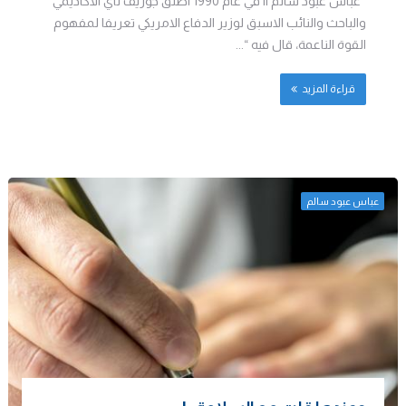
عباس عبود سالم || في عام 1990 اطلق جوزيف ناي الاكاديمي
والباحث والنائب الاسبق لوزير الدفاع الامريكي تعريفا لمفهوم
القوة الناعمة، قال فيه “...
قراءة المزيد
عباس عبود سالم