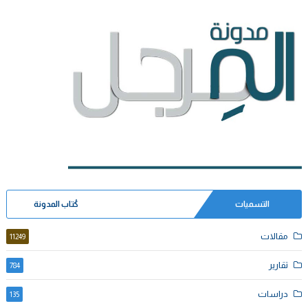
التسميات
كُتاب المدونة
مقالات
11249
تقارير
784
دراسات
135