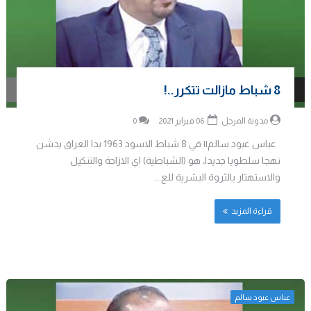
8 شباط مازالت تتكرر..!
مدونة المرجل
06 فبراير 2021
0
عباس عبود سالم|| في 8 شباط الاسود 1963 بدا العراق يدشن
نهجا سلطويا جديدا، هو (الشباطية) اي الازاحة والتنكيل
والاستهتار بالثروة البشرية للع...
قراءة المزيد
عباس عبود سالم