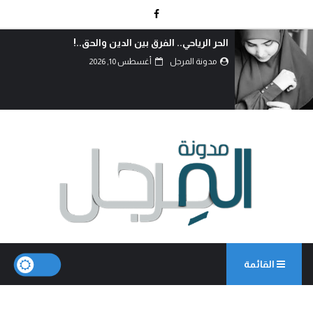
حين تُخبّأ المليارات خلف الجدران… ويُخبّأ الفقر في 
العراقيين..!
مدونة المرجل
أغسطس 10, 2026
القائمة