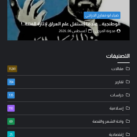
ضياء ابو معارج الدراجي
الوطنجية… عندما يُستغل علم العراق لإثارة الفتنة..!
مدونة المرجل
أغسطس 06, 2026
التصنيفات
مقالات
11241
تقارير
784
دراسات
135
إسلامية
110
واحة الشعر والقصة
69
إقتصادية
25