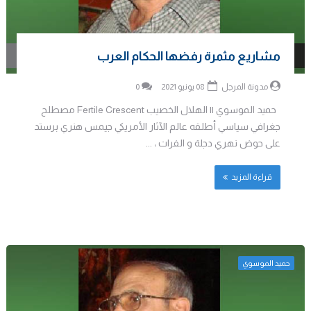
مشاريع مثمرة رفضها الحكام العرب
مدونة المرجل
08 يونيو 2021
0
حميد الموسوي || الهلال الخصيب Fertile Crescent مصطلح
جغرافي سياسي أطلقه عالم الآثار الأمريكي جيمس هنري برستد
على حوض نهري دجلة و الفرات ، ...
قراءة المزيد
حميد الموسوي