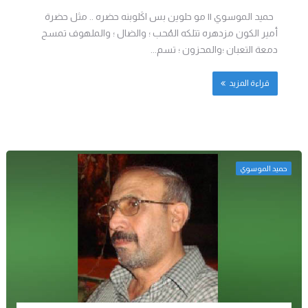
حميد الموسوي || مو حلوين بس اكَلوبنه حضره .. مثل حضرة
أمير الكون مزدهره تتلكه المُحب ؛ والضال ؛ والملهوف تمسح
دمعة التعبان ؛والمحزون ؛ تسم...
قراءة المزيد
حميد الموسوي