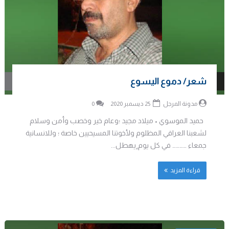
شعر/ دموع اليسوع
مدونة المرجل
25 ديسمبر 2020
0
حميد الموسوي • ميلاد مجيد ؛وعام خير وخصب وأمن وسلام
لشعبنا العراقي المظلوم ولأخوتنا المسيحيين خاصة ؛ وللانسانية
جمعاء ………… في كل يوم ٍيهطل...
قراءة المزيد