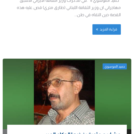
حميد الموسوي || .في مذكرات وزير الثقافة الأيراني الاسبق
مهاجراني ان وزير الثقافة اللبناني (طارق متري) قص عليه هذه
القصة حين التقاه في طن...
قراءة المزيد
حميد الموسوي