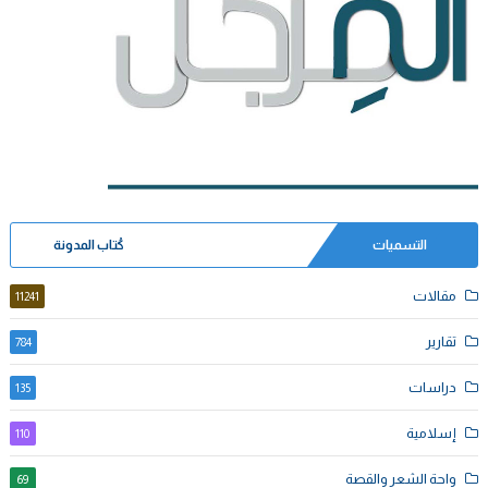
التسميات
كُتاب المدونة
مقالات
11241
تقارير
784
دراسات
135
إسلامية
110
واحة الشعر والقصة
69