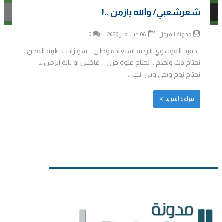
شعرشعبي/ والله يازمن ..!
مدونة المرجل
06 ديسمبر 2020
0
حميد الموسوي || ردنه استعادة وطن .. شو زادت علينه المحن …
نحتاج دك ولطم .. نحتاج غنوة حزن … عاكس او يانه الزمن ….
نحتاج نوح وبجي وين انتِ ...
قراءة المزيد