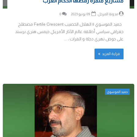
مشاريع مثمرة رفضها الحكام العرب
مدونة المرجل
09 يونيو 2023
0
حميد الموسوي || الهلال الخصيب Fertile Crescent مصطلح
جغرافي سياسي أطلقه عالم الآثار الأمريكي جيمس هنري برستد
على حوض نهري دجلة و الفرات ، ...
قراءة المزيد
حميد الموسوي