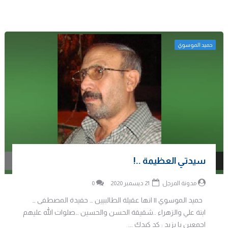
حميد الموسوي
سيدتي العظيمة ..!
مدونة المرجل
21 ديسمبر 2020
0
حميد الموسوي || انها عقيلة الطالبيين … حفيدة المصطفى …
ابنة علي والزهراء ..شقيقة الحسن والحسين …صلوات الله عليهم
اجمعين يا يزيد : كد كيدك ...