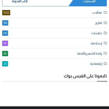
التسميات
كُتاب المدونة
مقالات
11233
تقارير
784
دراسات
135
إسلامية
110
واحة الشعر والقصة
69
إقتصادية
25
تابعونا على الفيس بوك