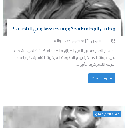
مجلس المحافظة حكومة يصنعها وعي الناخب ،،!
مدونة المرجل
03 أكتوبر 2023
0
حسام الحاج حسين || في العراق مابعد عام ٢٠٠٣ تخلص الشعب
من هيمنة العسكرتاريا و الحكومة المركزية القاسية ،،! وجاءت
النزعة اللامركزية بتأثير ...
قراءة المزيد
حسام الحاج حسين