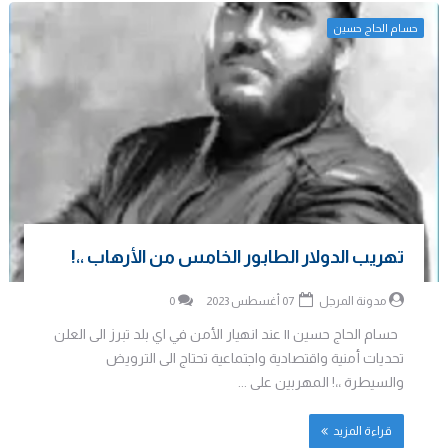
حسام الحاج حسين
تهريب الدولار الطابور الخامس من الأرهاب ،،!
مدونة المرجل
07 أغسطس 2023
0
حسام الحاج حسين || عند انهيار الأمن في اي بلد تبرز الى العلن
تحديات أمنية واقتصادية واجتماعية تحتاج الى الترويض
والسيطرة ،،! المهربين على ...
قراءة المزيد