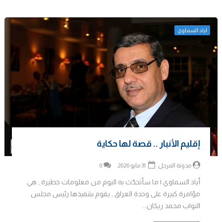
اياد السماوي
إقليم الأنبار .. قصة لها حكاية
مدونة المرجل
31 مايو 2020
0
أياد السماوي | ما سأتحدّث به اليوم من معلومات خطيرة , هي
مؤامرة كبيرة على وحدة العراق , يقوم بتنفيذها رئيس مجلس
النواب محمد ريكان...