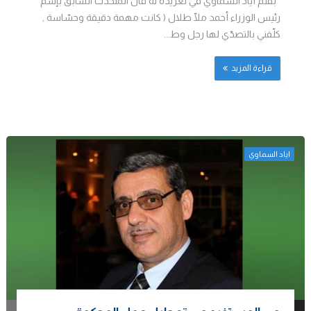
بقلم أياد السماوي في تغريدة له قال المتحدّث السابق بإسم
رئيس الوزراء أحمد ملّا طلال ( كانت مهمة دقيقة وحسّاسة ,
كلّفني بالتصدّي لها رجل وط...
قراءة المزيد
اياد السماوي