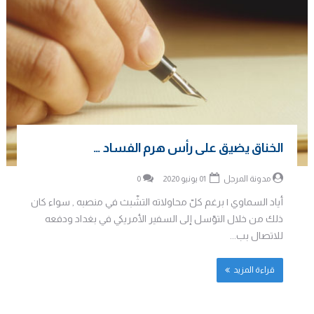
الخناق يضيق على رأس هرم الفساد …
مدونة المرجل
01 يونيو 2020
0
أياد السماوي | برغم كلّ محاولاته التشّبث في منصبه , سواء كان
ذلك من خلال التوّسل إلى السفير الأمريكي في بغداد ودفعه
للاتصال بب...
قراءة المزيد