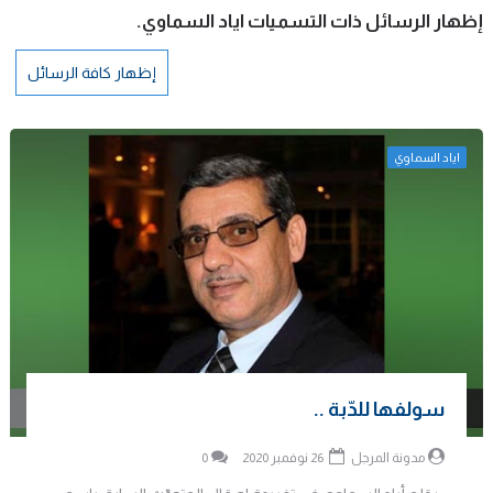
‏إظهار الرسائل ذات التسميات
اياد السماوي
.
إظهار كافة الرسائل
اياد السماوي
سولفها للدّبة ..
مدونة المرجل
26 نوفمبر 2020
0