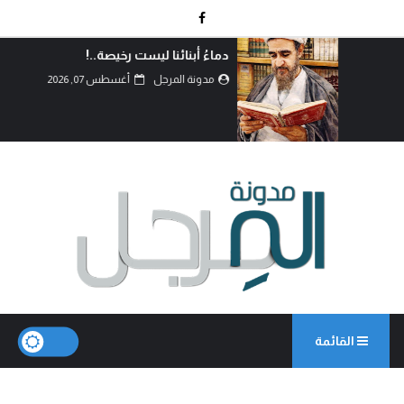
دماءُ أبنائنا ليست رخيصة..!
مدونة المرجل
أغسطس 07, 2026
القائمة