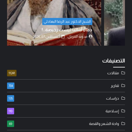
الشيخ الدكتور عبد الرضا البهادلي
دماءُ أبنائنا ليست رخيصة..!
مدونة المرجل
أغسطس 07, 2026
التصنيفات
مقالات
11241
تقارير
784
دراسات
135
إسلامية
110
واحة الشعر والقصة
69