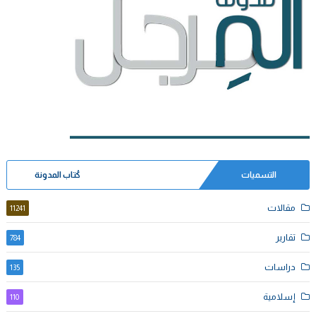
التسميات
كُتاب المدونة
مقالات
11241
تقارير
784
دراسات
135
إسلامية
110