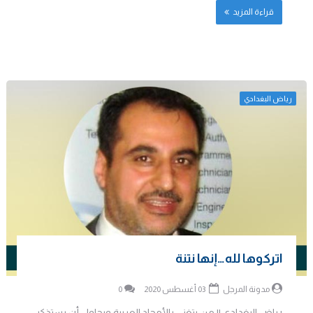
قراءة المزيد
رياض البغدادي
اتركوها لله…إنها نتنة
مدونة المرجل
03 أغسطس 2020
0
رياض البغدادي || من يتغنى بالأمجاد العربية ويحاول أن يستذكر