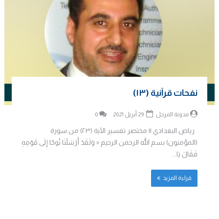
نفحات قرآنية (١٣)
مدونة المرجل
29 أبريل 2021
0
رياض البغدادي || مختصر تفسير الآية (٢٣) من سورة
(المؤمنون) بسم الله الرحمن الرحيم « وَلَقَدْ أَرْسَلْنَا نُوحًا إِلَى قَوْمِهِ
فَقَالَ يَا...
قراءة المزيد