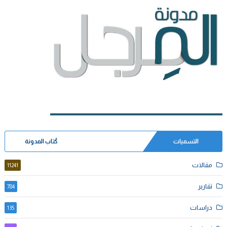
التسميات
كُتاب المدونة
مقالات
11241
تقارير
784
دراسات
135