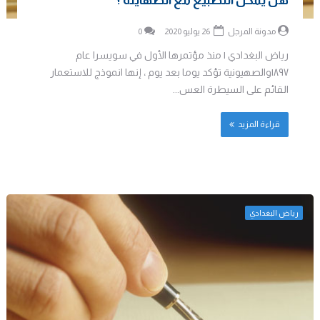
هل يمكن التطبيع مع الصهاينة ؟
مدونة المرجل
26 يوليو 2020
0
رياض البغدادي | منذ مؤتمرها الأول في سويسرا عام
۱۸۹۷والصهيونية تؤكد يوما بعد يوم ، إنها انموذج للاستعمار
القائم على السيطرة العس...
قراءة المزيد
رياض البغدادي