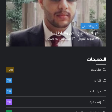
الشيخ الدكتور عبد الرضا البهادلي
دماءُ أبنائنا ليست رخيصة..!
مدونة المرجل
أغسطس 07, 2026
التصنيفات
مقالات
11241
تقارير
784
دراسات
135
إسلامية
110