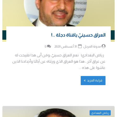
العراق حسينيّ ياقناة دجلة ..!
مدونة المرجل
31 أغسطس 2020
0
رياض البغدادي| نعم العراق حسينيّ ،ومَن أبى هذا فليبحث له
عن عراق آخر ، هذا هو العراق الذي ورثناه عن آبائنا وأجدادنا الذين
عاشوا على هذه ...
قراءة المزيد
رياض البغدادي