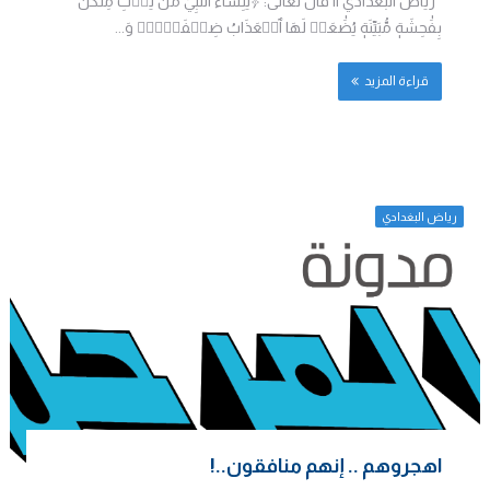
رياض البغدادي || قال تعالى: ﴿يَٰنِسَآءَ ٱلنَّبِيِّ مَن يَأۡتِ مِنكُنَّ
بِفَٰحِشَةٖ مُّبَيِّنَةٖ يُضَٰعَفۡ لَهَا ٱلۡعَذَابُ ضِعۡفَيۡنِۚ وَ...
قراءة المزيد
رياض البغدادي
اهجروهم .. إنهم منافقون..!