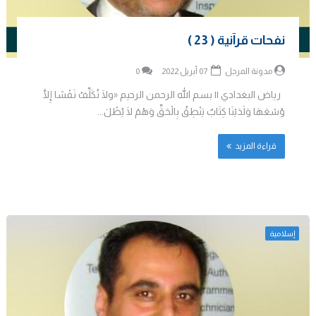
نفحات قرآنية ( 23 )
مدونة المرجل
07 أبريل 2022
0
رياض البغدادي || بسم الله الرحمن الرحيم «ولَا نُكَلِّفُ نَفْسًا إِلَّا
وُسْعَهَا وَلَدَيْنَا كِتَابٌ يَنْطِقُ بِالْحَقِّ وَهُمْ لَا يُظْلَ...
قراءة المزيد
إسلامية