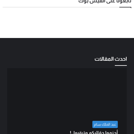
تابعونا على الفيس بوك
احدث المقالات
عبد الملك سام
أحزموا حقائبكم وترقبوا..!