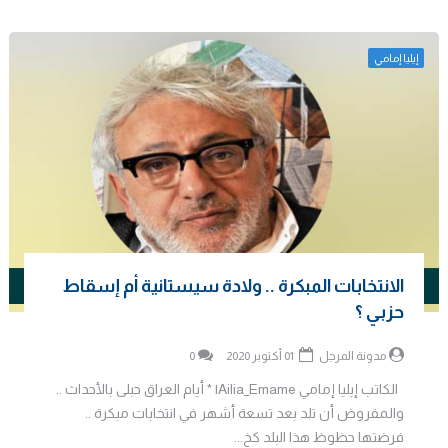
إيليا إمامي
الانتخابات المبكرة .. ولادة سيستانية أم إسقاط
حزبي ؟
مدونة المرجل
01 أكتوبر 2020
0
الكاتب إيليا إمامي Ailia_Emame| * أيام العراق حبلى بالأحداث ..
والمفروض أن تلد بعد تسعة أشهر في انتخابات مبكرة ..
فرضتها حظوظ هذا البلد كخ...