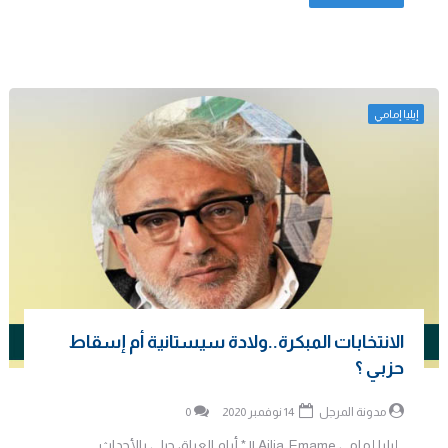
إيليا إمامي
الانتخابات المبكرة..ولادة سيستانية أم إسقاط
حزبي ؟
مدونة المرجل
14 نوفمبر 2020
0
إيليا إمامي Ailia_Emame || * أيام العراق حبلى بالأحداث ..