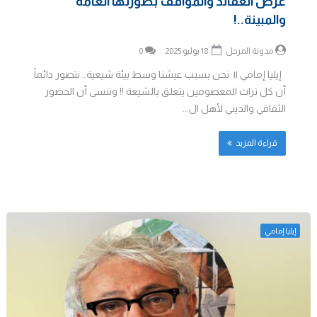
عرض العقائد والمواقف بصورتها العامة
والمبينة..!
مدونة المرجل
18 يوليو 2025
0
إيليا إمامي || نحن بسبب عيشنا وسط بيئة شيعية.. نتصور دائماً
أن كل تراث المعصومين يتعلق بالشيعة !! وننسى أن الحضور
الثقافي والديني لأهل ال...
قراءة المزيد
إيليا إمامي