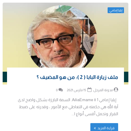
إيليا إمامي
ملف زيارة البابا ( 2 ): من هو المضيف ؟
مدونة المرجل
15 مارس 2021
0
إيليا إمامي AiliaEmame || 1. السمة البارزة بشكل واضح لدى
آية الله هي حكمته في التعاطي مع الأمور ، وقدرته على ضبط
القرار وتحمل أقسى أنواع ا...
قراءة المزيد