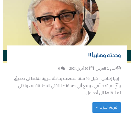
وجدته وهابياً !!
مدونة المرجل
20 أبريل 2021
0
إيليا إمامي || قبل 16 سنة سمعت بحادثة غريبة نقلها لي صديقٌ
وأخٌ لم تلده أمي ، ومع أني صدقتها لثقتي المطلقة به ، ولكني
لم أنقلها الى أحد عل...
قراءة المزيد