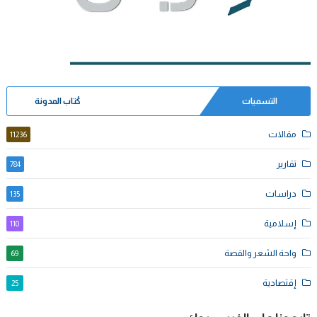
التسميات
كُتاب المدونة
مقالات
11236
تقارير
784
دراسات
135
إسلامية
110
واحة الشعر والقصة
69
إقتصادية
25