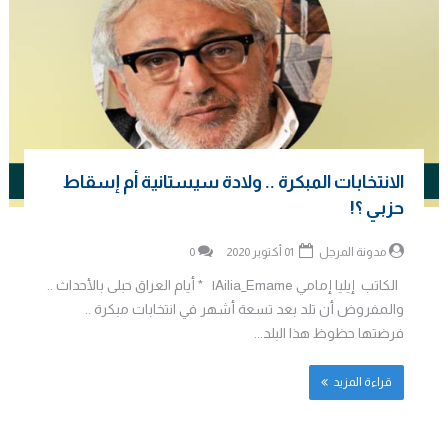
الانتخابات المبكرة .. ولادة سيستانية أم إسقاط
حزبي ؟!
مدونة المرجل
01 أكتوبر 2020
0
الكاتب إيليا إمامي Ailia_Emame| * أيام العراق حبلى بالأحداث ..
والمفروض أن تلد بعد تسعة أشهر في انتخابات مبكرة ..
فرضتها حظوظ هذا البلد...
قراءة المزيد