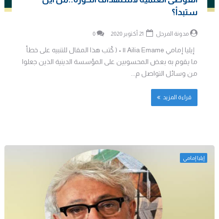
ستبدأ؟
مدونة المرجل
21 أكتوبر 2020
0
إيليا إمامي Ailia Emame || • ( كُتب هذا المقال للتنبيه على خطأ
ما يقوم به بعض المحسوبين على المؤسسة الدينية الذين جعلوا
من وسائل التواصل م...
قراءة المزيد
إيليا إمامي