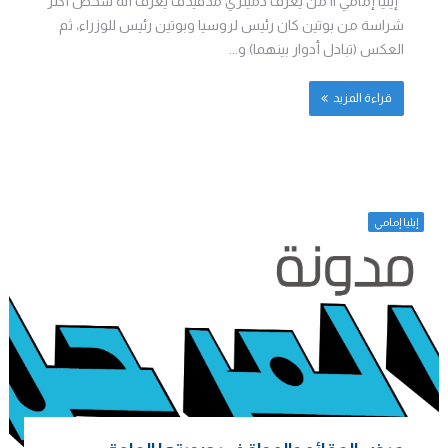
إيليا إمامي || من يعرف دميتري مدفيدف يعرف أنه شخص أكثر
شراسة من بوتين كان رئيس لروسيا وبوتين رئيس للوزراء، ثم
العكس (تبادل أدوار بينهما) و...
قراءة المزيد
إيليا إمامي