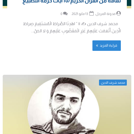
ثقافة من القران الكريم/١٥ آيات حرمة التطبيع
مدونة المرجل
13 مايو 2021
0
محمد شرف الدين ✍ || ” اهْدِنَا الصِّراطَ الْمُسْتَقِيمَ صِراطَ
الَّذِينَ أَنْعَمْتَ عَلَيْهِمْ غَيْرِ الْمَغْضُوبِ عَلَيْهِمْ وَ لا الضَّ...
قراءة المزيد
محمد شرف الدين