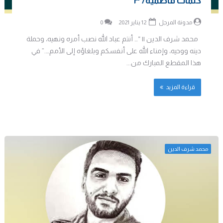
كلمات فاطمية/ ٣
مدونة المرجل
12 يناير 2021
0
محمد شرف الدين || “… أنتم عباد الله نصب أمره ونهيه، وحملة
دينه ووحيه، وإمناء الله على أنفسكم وبلغاؤه إلى الأمم….” في
هذا المقطع المبارك من...
قراءة المزيد
محمد شرف الدين