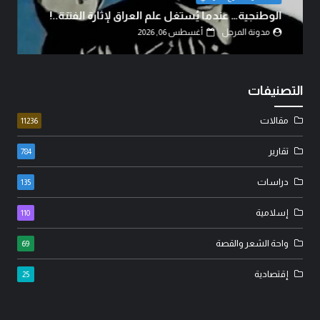
الوطنجية… عندما يُستغل علم العراق لإثارة الفتنة..!
مدونة المرجل
أغسطس 06, 2026
التصنيفات
مقالات
11236
تقارير
784
دراسات
135
إسلامية
110
واحة الشعر والقصة
69
إقتصادية
25