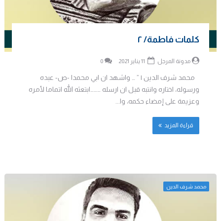
كلمات فاطمة/ ٢
مدونة المرجل
11 يناير 2021
0
محمد شرف الدين | ” … واشهد ان ابي محمدا -ص- عبده
ورسوله، اختاره وانتبه قبل ان ارسله ………ابتعثه الله اتماما لأمره
وعزيمة على إمضاء حكمه، وا...
قراءة المزيد
محمد شرف الدين