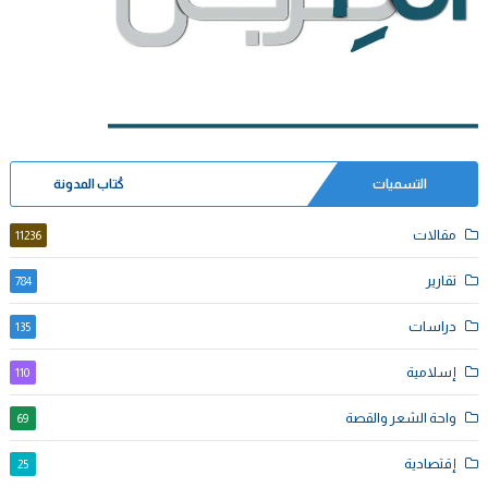
التسميات
كُتاب المدونة
مقالات
11236
تقارير
784
دراسات
135
إسلامية
110
واحة الشعر والقصة
69
إقتصادية
25