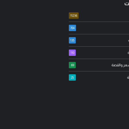
ت
11236
784
135
عدنان جواد
110
عارج الدراجي
مسيرة الأربعين الاممية ثورة ضد
شعر والقصة
ة… عندما يُستغل علم
الانانية وافشال للمخططات
69
ارة الفتنة..!
الشيطانية..!
ة
25
لمرجل
أغسطس 06, 2026
مدونة المرجل
أغسطس 05, 2026