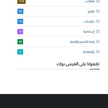
مقالات
11236
تقارير
784
دراسات
135
إسلامية
110
واحة الشعر والقصة
69
إقتصادية
25
تابعونا على الفيس بوك