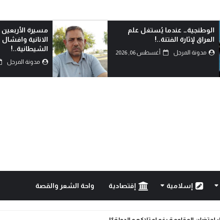
الوطنجية… عندما يُستغل علم
مسيرة الأربعين 
العراق لإثارة الفتنة..!
الانانية وافشال
الشيطانية..!
مدونة المرجل
أغسطس 06, 2026
مدونة المرجل
إسلامية
إقتصادية
واحة الشعر والقصة
ار احتضان المقاومة رغم امتلاكهم الدولة؟!