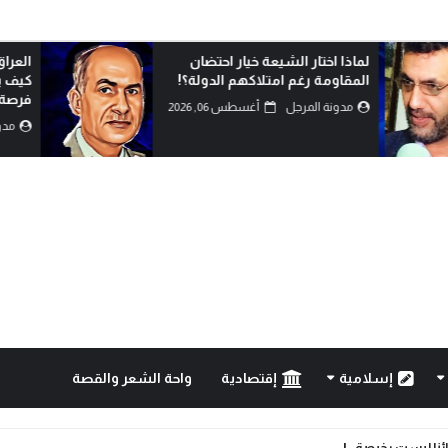
لماذا اختار الشيعة خيار احتضان
العراق بين الأزمة 
المقاومة رغم امتلاكهم الدولة؟!
كيف يمكن تحويل 
فرصة للإصلا...
مدونة المرجل
أغسطس 06, 2026
مدونة المرجل
إسلامية
إقتصادية
واحة الشعر والقصة
البدو: كيف تُدار المعارك بعقول العلماء لا بغيرة ا...