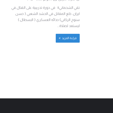
تقي الشحماني|| في دورة تدريبية على القتال في
ايران. خلع المقاتل في الحشد الشعبي { حسن
سنوح الركابي} حذائه العسكري { البسطال }
ليستعد لصلاة...
قراءة المزيد