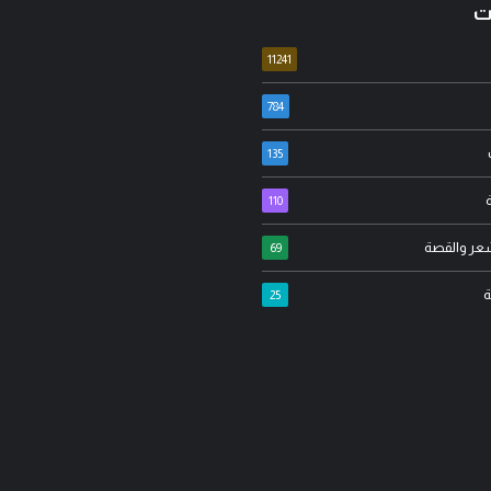
ت
11241
784
135
د. محمود الهاشمي
110
الجزائري
العراق بين الأزمة وخيارات النجاة:
شعر والقصة
تار الشيعة خيار احتضان
كيف يمكن تحويل التحديات إلى
69
 رغم امتلاكهم الدولة؟!
فرصة للإصلا...
ة
25
لمرجل
أغسطس 06, 2026
مدونة المرجل
أغسطس 06, 2026