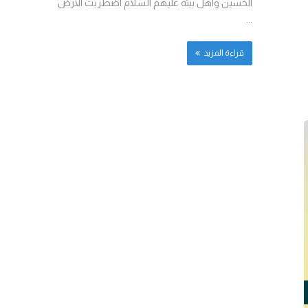
الحسين واهل بيته عليهم السلام اضطربت الارض
...
قراءة المزيد