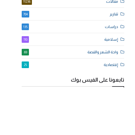
مقالات
11236
تقارير
784
دراسات
135
إسلامية
110
واحة الشعر والقصة
69
إقتصادية
25
تابعونا على الفيس بوك