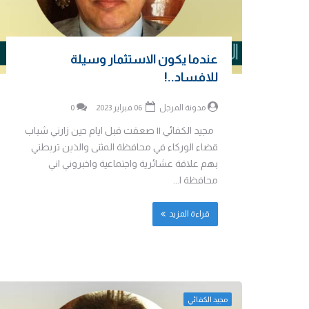
عندما يكون الاستثمار وسيلة
للافساد..!
مدونة المرجل
06 فبراير 2023
0
مجيد الكفائي || صعقت قبل ايام حين زارني شباب
قضاء الوركاء في محافظة المثنى والذين تربطني
بهم علاقة عشائرية واجتماعية واخبروني اني
محافظة ا...
قراءة المزيد
مجيد الكفائي