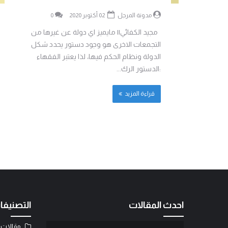
مدونة المرجل
02 أكتوبر 2020
0
مجيد الكفائي|| ‎مايميز اي دولة عن غيرها من
التجمعات الاخرى هو وجود دستور يحدد شكل
الدولة ونظام الحكم فيها، لذا يعتبر الفقهاء
:الدستور الرك...
قراءة المزيد
احدث المقالات
التصنيفا
مقالات