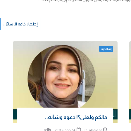
إظهار كافة الرسائل
إسلامية
مالكم ولعلي؟! دعوه وشأنه..
مدونة المرجل
14 نوفمبر 2021
0