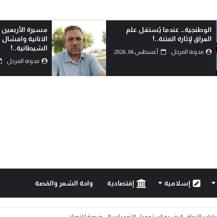
مسيرة الأربعين الاممية ثورة ضد
من يشهد بالحق؟
الانانية وافشال للمخططات
مدونة المرجل
الشيطانية..!
مدونة المرجل
أغسطس 05, 2026
إسلامية
إقتصادية
واحة الشعر والقصة
خيارات النجاة: كيف يمكن تحويل التحديات إلى فرصة للإصلا...