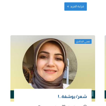
قراءة المزيد
ضحى الخالدي
شعر/ يوسُفة..!