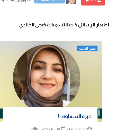
د. محمود الهاشمي
‏إظهار الرسائل ذات التسميات
ضحى الخالدي
.
ضحى الخالدي
خبزة السماوة..!
مدونة المرجل
10 أبريل 2022
0