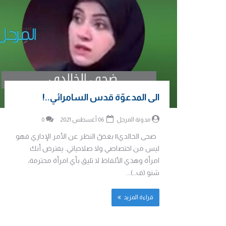
الى المدعوّة قدس السامرائي..!
مدونة المرجل
06 أغسطس 2021
0
ضحى الخالدي|| بغضّ النظر عن الأمر الإداري فهو
ليس من اختصاصي ولا صلاحياتي. يفترض أنك
امرأة وهذي الألفاظ لا تليق بأي امرأة محترمة،
شنو (ف…)...
قراءة المزيد