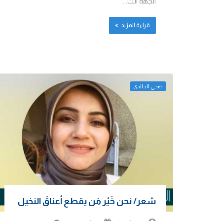
الجهة الت...
قراءة المزيد
ضحى الخالدي
شعر/ نحن خَيْر مَن يقطع أعناقَ النخيل