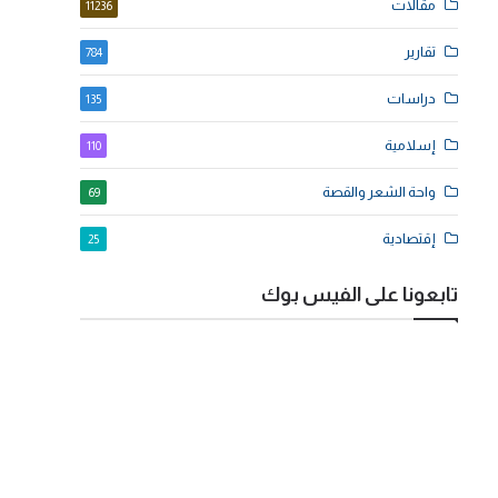
مقالات
11236
تقارير
784
دراسات
135
إسلامية
110
واحة الشعر والقصة
69
إقتصادية
25
تابعونا على الفيس بوك