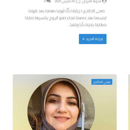
مدونة المرجل
24 مارس 2021
0
ضحى الخالدي | ‎رزايانا ‎بأنّا ‎قَوِينا ‎نهضنا بعد كبوتنا
‎ابتسمنا بعد دمعتنا ‎فجاء صنو الروح ‎يكسرها حنايانا
قراءة المزيد
ضحى الخالدي