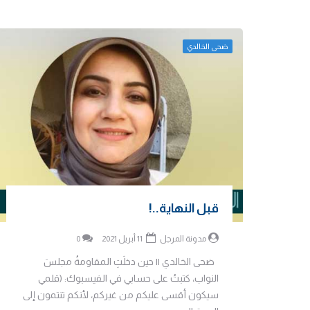
ضحى الخالدي
قبل النهاية..!
مدونة المرجل
11 أبريل 2021
0
ضحى الخالدي || حين دخلَتِ المقاومةُ مجلسَ
النواب، كتبتُ على حسابي في الفيسبوك: (قلمي
سيكون أقسى عليكم من غيركم، لأنكم تنتمون إلى