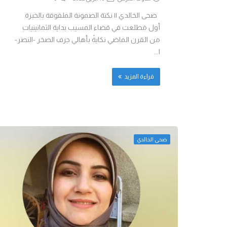
ضحى الخالدي || نكتة الصمونة الملفوفة بالخبزة
أول مَطلعت في قضاء المسيب بداية الثمانينيات
من القرن الماضي نكايةً بأهالي جرف الصخر -النصر-
ا...
قراءة المزيد
ضحى الخالدي