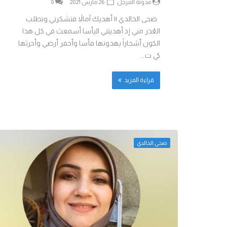
مدونة المرجل
26 مارس 2021
0
ضحى الخالدي || أهديك آمالاً فتشكرني وتطلب
العُذر مني إذ أهديتني اليأسا أسمعتَ في كل هذا
الكون أشجاراً يهدونها فأسا وأحفر أرضي وأحرثها
كي ت...
قراءة المزيد
ضحى الخالدي