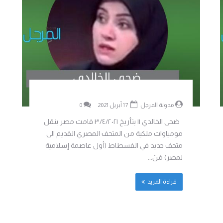
مدونة المرجل
17 أبريل 2021
0
ضحى الخالدي || بتأريخ ٣/٤/٢٠٢١ قامت مصر بنقل
مومياوات ملكية من المتحف المصري القديم الى
متحف جديد في الفسطاط (أول عاصمة إسلامية
لمصر) مَنْ...
قراءة المزيد