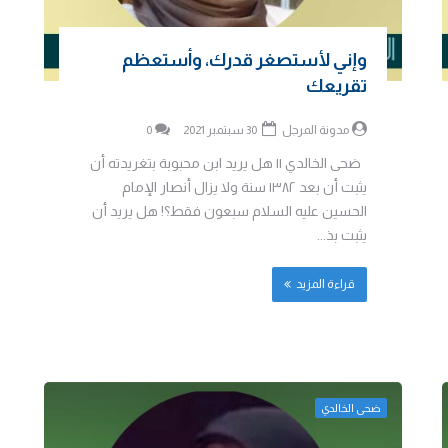
وإني لأستصغر قدرك، وأستعظم
تقريعك
مدونة المرجل
30 سبتمبر 2021
0
ضحى الخالدي || هل يريد ابن محبوبة بتغريدته أن
يثبت أن بعد ١٣٨٢ سنة ولا يزال أنصار الإمام
الحسين عليه السلام سبعون فقط؟! هل يريد أن
يثبت بذ...
قراءة المزيد
ضحى الخالدي