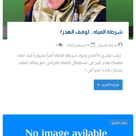
شرطة المياه.. لوقف الهدر!
مدونة المرجل
19 سبتمبر 2023
0
زينب فخري || أصبح وجود شرطة المياه أمراً ضرورياً لابد منه؛
فهناك هدر كبير في استعمال المياه بالتزامن مع بقائه كملف
يشكل تحدياً كبيراً في ا...
قراءة المزيد
زينب فخري