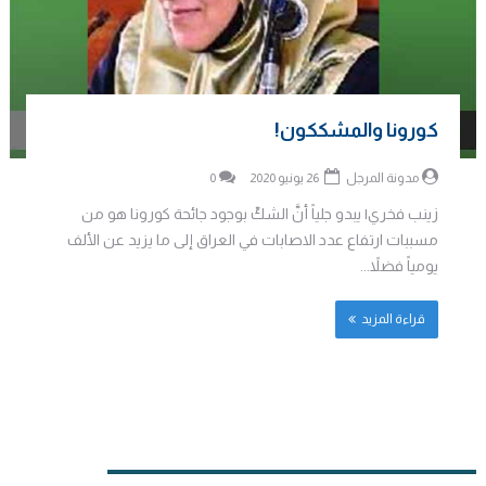
كورونا والمشككون!
مدونة المرجل
26 يونيو 2020
0
زينب فخري| يبدو جلياً أنَّ الشكّ بوجود جائحة كورونا هو من
مسببات ارتفاع عدد الاصابات في العراق إلى ما يزيد عن الألف
يومياً فضلاً...
قراءة المزيد