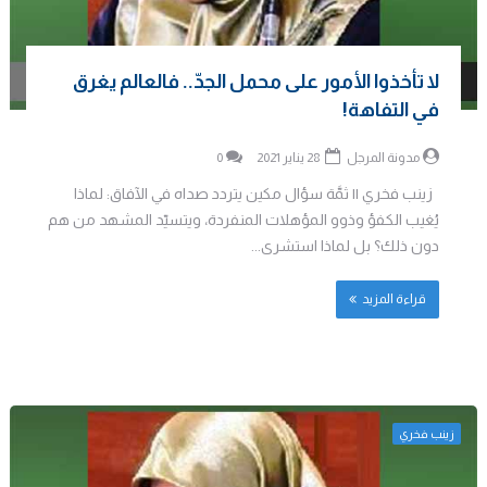
لا تأخذوا الأمور على محمل الجدّ.. فالعالم يغرق
في التفاهة!
مدونة المرجل
28 يناير 2021
0
زينب فخري || ثمَّة سؤال مكين يتردد صداه في الآفاق: لماذا
يُغيب الكفؤ وذوو المؤهلات المنفردة، ويتسيّد المشهد من هم
دون ذلك؟ بل لماذا استشرى...
قراءة المزيد
زينب فخري