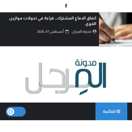
اع المشترك… قراءة في تحولات موازين
أزمة السيو
مدونة ال
رجل
أغسطس 07, 2026
القائمة