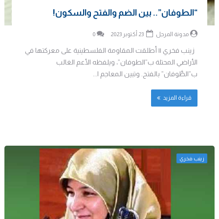
“الطوفان”.. بين الضم والفتح والسكون!
مدونة المرجل
23 أكتوبر 2023
0
زينب فخري || أطلقت المقاومة الفلسطينية على معركتها في
الأراضي المحتلة ب”الطوفان”، ويلفظه الأعم الغالب
ب”الطَّوفان” بالفتح. وتبين المعاجم ا...
قراءة المزيد
زينب فخري