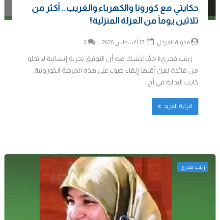
حكايتي مع كورونا والكهرباء والغريب.. أكثر من
ثلاثين يوماً من العزلة المنزلية!
مدونة المرجل
17 أغسطس 2020
0
زينب فخري|| ممَّا لاشك فيه أن التوثيق تجربة إنسانية لا تخلو
من فائدة لعلَّ أقلها إلقاء ضوء على هذه المرحلة الكورونية.
كانت البداية في أح...
قراءة المزيد
زينب فخري