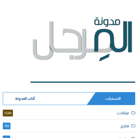
التسميات
كُتاب المدونة
مقالات
11244
تقارير
784