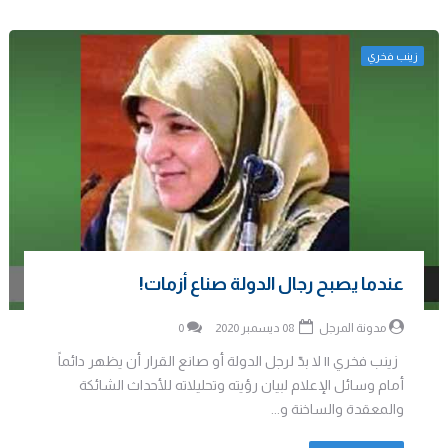
زينب فخري
عندما يصبح رجال الدولة صناع أزمات!
مدونة المرجل
08 ديسمبر 2020
0
زينب فخري || لا بدّ لرجل الدولة أو صانع القرار أن يظهر دائماً
أمام وسائل الإعلام لبيان رؤيته وتحليلاته للأحداث الشائكة
والمعقدة والساخنة و...