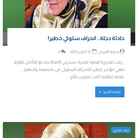
حادثة دجلة.. انحراف سلوكي خطير!
مدونة المرجل
21 أكتوبر 2020
0
زينب فخري|| قضية محيرة، تسترعي الانتباه وتدعو للتأمل طويلا
فهي مؤشر خطير للانحراف السلوكي في مجتمعنا، ولانهيار
علاقة لطالما كانت مضرب الأم...
قراءة المزيد
زينب فخري