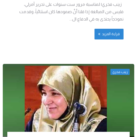
زينب فخري| لمناسبة مرور ست سنوات على تحرير آمرلي،
فليس من المبالغة إذا قلنا أنَّ صمودها كان اسثنائياً، وقدمت
نموذجاً يحتذى به في الدفاع ال...
قراءة المزيد
زينب فخري