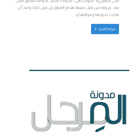
ناجي الزهيري|| الكويت هي ( الدولة ) الأكثر عدوانية للعراق ليس
بعد غزوها من قبل حبيبها هدام العراق بل قبل ذلك ومنذ أن
فتحت حدودها وموانئها و...
قراءة المزيد