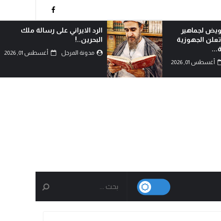
فويض لجماهير
الرد الايراني على رسالة ملك
علن الجهوزية
البحرين..!
...
مدونة المرجل
أغسطس 01, 2026
أغسطس 01, 2026