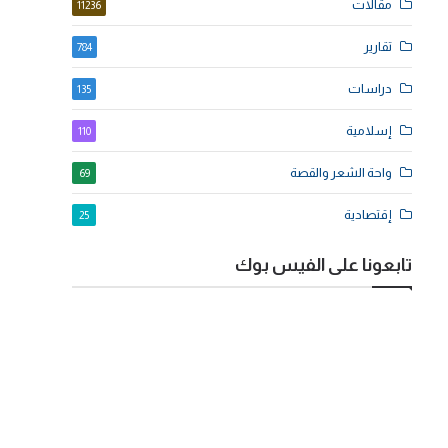
مقالات
11236
تقارير
784
دراسات
135
إسلامية
110
واحة الشعر والقصة
69
إقتصادية
25
تابعونا على الفيس بوك