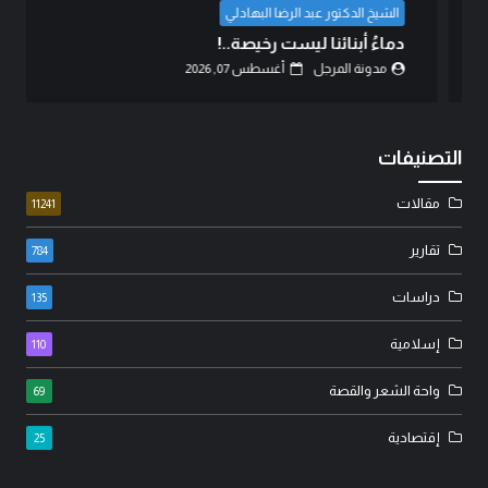
الشيخ الدكتور عبد الرضا البهادلي
دماءُ أبنائنا ليست رخيصة..!
مدونة المرجل
أغسطس 07, 2026
التصنيفات
مقالات
11241
تقارير
784
دراسات
135
إسلامية
110
واحة الشعر والقصة
69
إقتصادية
25