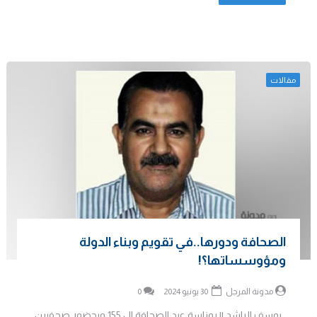
مقالات
الصحافة ودورها..في تقويم وبناء الدولة
ومؤوسساتها؟!
مدونة المرجل
30 يونيو 2024
0
يوسف الراشد || بمناسة عيد الصحافة ال 155 وبحضور صحفيين