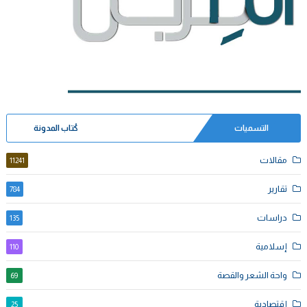
التسميات
كُتاب المدونة
مقالات
11241
تقارير
784
دراسات
135
إسلامية
110
واحة الشعر والقصة
69
إقتصادية
25