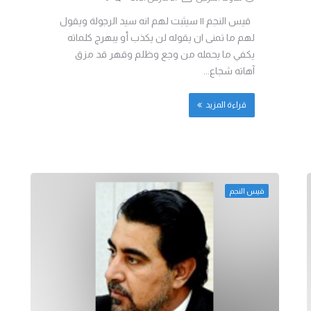
قيس النجم || سيثبت لهم انه سيد الرجولة ويقول
لهم ما تمنى ان يقوله لن يكذب أو يبهرج كلماته
يكفي ما يحمله من وجع وظلم وقهر قد مزق
آهاته شجاع...
قراءة المزيد
قيس النجم