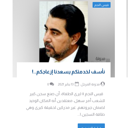
قيس النجم
نأسف لخدمتكم يسعدنا إزعاجكم..!
مدونة المرجل
13 يناير 2021
0
قيس النجم || (يرى الطغاة، أن صنع سجن كبير
للشعب أمر سهل، معتقدين أنه المكان الوحيد
لضمان جبروتهم، غير مدركين لحقيقة كبرى وهي
طاقة السجين ا...