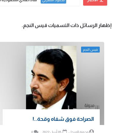
محمود المغربي
‏إظهار الرسائل ذات التسميات
قيس النجم
.
قيس النجم
الصراحة فوق شفاه وقحة..!
مدونة المرجل
05 أبريل 2022
0