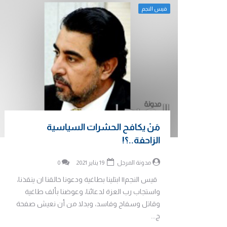
قيس النجم
مَنْ يكافح الحشرات السياسية
الزاحفة..؟!
مدونة المرجل
19 يناير 2021
0
قيس النجم|| ابتلينا بطاغية ودعونا خالقنا ان ينقذنا،
واستجاب رب العزة لدعائنا، وعوضنا بألف طاغية
وقاتل وسفاح وفاسد، وبدلا من أن نعيش صفحة
ج...