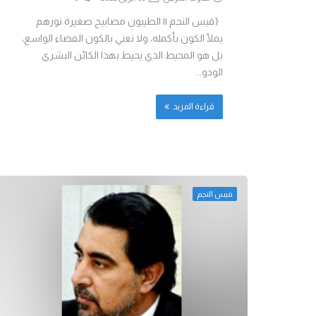
{قيس النجم || الطيبون مصابيح صغيرة نورهم
يملأ الكون بأكمله، ولا نعني بالكون الفضاء الواسع،
بل هو المحيط الذي يحيط بهذا الكائن البشري
الودو...
قراءة المزيد
قيس النجم