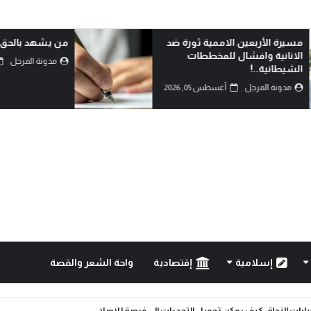
مسيرة الأربعين الاممية ثورة ضد
من يشهد بالحق؟
الانانية وافشال للمخططات
مدونة المرجل
الشيطانية..!
مدونة المرجل
أغسطس 05, 2026
إسلامية
إقتصادية
واحة الشعر والقصة
خيارات النجاة: كيف يمكن تحويل التحديات إلى فرصة للإصلا...