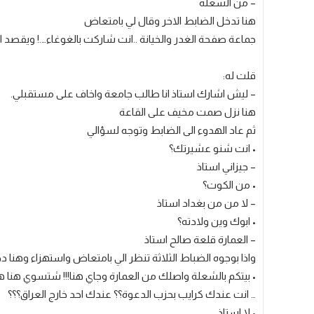
– من الشعلة
هنا تدخل الضابط الاخر وقال لي بامتعاض
جماعة صفحة الغدر والخيانة ..انت شاركت بالغوغاء….! ويقصد ال
قلت له:
– ليش اشارك استاذ انا طالب جامعة واخاف على مستقبلي.
هنا نزل صمت مخيف على القاعة
ثم عاد الهدوء الى الضابط وتوجه لسؤالي
• انت شنو عشيرتك؟
– جيزاني استاذ
• من الكوت؟
– لا من من بغداد استاذ
• ابوك وين ولادته؟
– العمارة قلعة صالح استاذ
واذا بوجوه الضباط الثلاثة تنظر الي بامتعاض واستهزاء وهنا د
• بيتكم بالشعلة واصلك من العمارة وجاي هنا!!! شتسوي هنا هذ
… انت عندك كرايب بحزب الدعوة؟؟ عندك احد خارج العراق؟؟؟
• لا استاذ