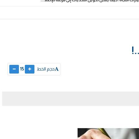
!
حجم الخط
15