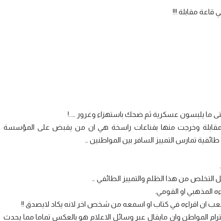
قاعة مقابلة !!!
تى ما يلبسون عسكرية ثم ضحك باستهزاء وغرور …..!
 20 دقيقة الى ان انتهت المقابلة وخرجت منها بقناعات راسخة هي ان من يقبض على المؤسسة
ئفية تمارس التمييز السافر بين المواطنين …
التخلص من هذا الظلم والتمييز الطائفي …
ه المذهبي او القومي.
عب ان اقراءه في كتاب او اسمعه من شخص اخر لانه يكاد لايصدق !!
رام المواطن وان مايقال عبر وسائل الاعلام هو بالعكس تماما مما يحدث