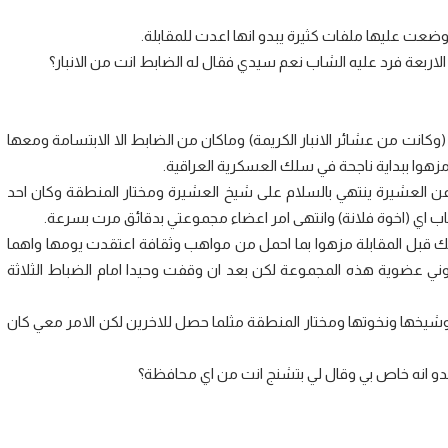
ت عليها ملفات كثيرة يبدو انها اعدت للمقابلة.
اربعة فرد عليه الشاب نعم سيدي فقال له الضابط انت من الانبار؟
انت من عشائر الانبار الكريمة) وماكان من الضابط الا الابتسامة ومعها
زهوا ببداية ناجحة في سلك العسكرية العراقية.
ا عن العشيرة ينتهي بالسلام على شيخ العشيرة ومختار المنطقة وكان احد
اب اي (اخوة فلانة) وانتهى امر اعضاء مجموعتي بدقائق مرت بسرعة.
لك قبل المقابلة مزهوا بما احمل من مواهب وثقافة اعتقدت يومها واهما
وني عضوية هذه المجموعة لكن بعد ان وقفت وحيدا امام الضباط الثلاثة
شيخها ونخوتها ومختار المنطقة مثلما حصل للاخرين لكن الامر معي كان
دو انه خاص بي وقال لي بتشنج انت من اي محافظة؟