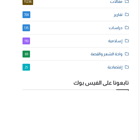
مقالات
11236
تقارير
784
دراسات
135
إسلامية
110
واحة الشعر والقصة
69
إقتصادية
25
تابعونا على الفيس بوك