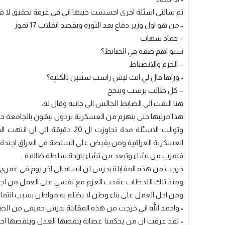
ثم سالني اسئلة اخرى احسست حينها اني في غرفة تحقيق لا في 
• من هو اول وزير دفاع بعد الثورة ويقصد انقلاب 17 تموز
– حماد شهاب
شنو اهم صفة في الضابط؟
– الحزم والانضباط
• وراها قال لي انت ليش راسب سنتين بالكلية؟
– كل طالب يرسب وينجح
هنا التفت الى الضابط الجالس الى جانبه وقال له:
هذا مرتبها حتى ينهزم من العسكرية يردون يبقون بالجامعة ح
وتوالت الاسئلة مدة تجاوزت ال
العسكرية العراقية ومن يقبض على السلطة في العراق اجندة طا
فتقرب من تشاء وتبعد من تشاء بارادة سلطة ظالمة .
خرجت من هذه المقابلة بدرس لن انساه الى اخر يوم في عمري.
ومنذ تلك اللحظات عقدت العزم مع نفسي على العمل من اجل 
ومن اجل العمل على بناء وطن لا يظلم به مواطن بسبب انتماء
• واحمد الله اني خرجت من هذه المقابلة بدرس حقيقي من الص
• لقد عرفت ان من يحكمنا عصابة ينقصها العدل وينقصها احت