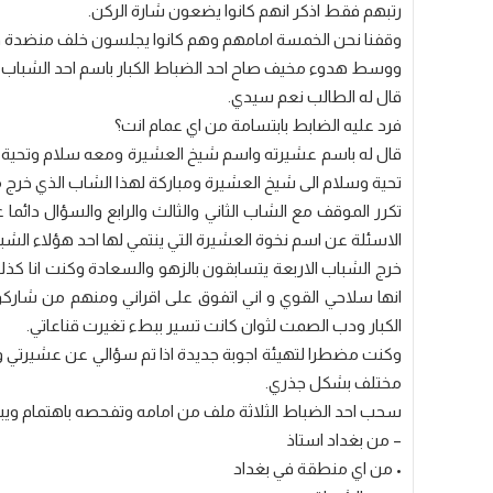
رتبهم فقط اذكر انهم كانوا يضعون شارة الركن.
وقفنا نحن الخمسة امامهم وهم كانوا يجلسون خلف منضدة وضع
ووسط هدوء مخيف صاح احد الضباط الكبار باسم احد الشباب ال
قال له الطالب نعم سيدي.
فرد عليه الضابط بابتسامة من اي عمام انت؟
قال له باسم عشيرته واسم شيخ العشيرة ومعه سلام وتحية (وك
تحية وسلام الى شيخ العشيرة ومباركة لهذا الشاب الذي خرج م
تكرر الموقف مع الشاب الثاني والثالث والرابع والسؤال دائم
الاسئلة عن اسم نخوة العشيرة التي ينتمي لها احد هؤلاء الشب
خرج الشباب الاربعة يتسابقون بالزهو والسعادة وكنت انا كذ
انها سلاحي القوي و اني اتفوق على اقراني ومنهم من شارك
الكبار ودب الصمت لثوان كانت تسير ببطء تغيرت قناعاتي.
وكنت مضطرا لتهيئة اجوبة جديدة اذا تم سؤالي عن عشيرتي و
مختلف بشكل جذري.
سحب احد الضباط الثلاثة ملف من امامه وتفحصه باهتمام ويب
– من بغداد استاذ
• من اي منطقة في بغداد