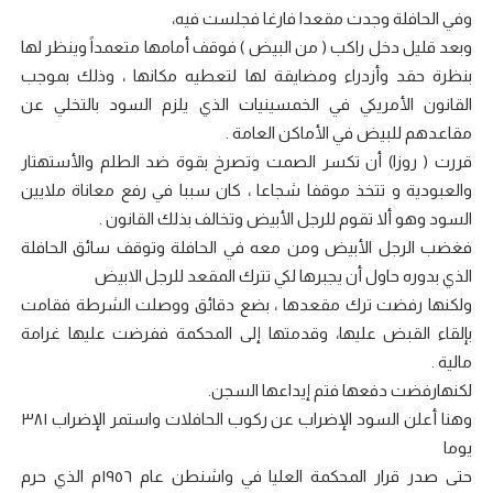
وفي الحافلة وجدت مقعدا فارغا فجلست فيه،
وبعد قليل دخل راكب ( من البيض ) فوقف أمامها متعمداً وينظر لها
بنظرة حقد وأزدراء ومضايقة لها لتعطيه مكانها ، وذلك بموجب
القانون الأمريكي في الخمسينيات الذي يلزم السود بالتخلي عن
مقاعدهم للبيض في الأماكن العامة .
قررت ( روزا) أن تكسر الصمت وتصرخ بقوة ضد الطلم والأستهتار
والعبودية و تتخذ موقفا شجاعا ، كان سببا في رفع معاناة ملايين
السود وهو ألا تقوم للرجل الأبيض وتخالف بذلك القانون .
فغضب الرجل الأبيض ومن معه في الحافلة وتوقف سائق الحافلة
الذي بدوره حاول أن يجبرها لكي تترك المقعد للرجل الابيض
ولكنها رفضت ترك مقعدها ، بضع دقائق ووصلت الشرطة فقامت
بإلقاء القبض عليها، وقدمتها إلى المحكمة ففرضت عليها غرامة
مالية .
لكنهارفضت دفعها فتم إيداعها السجن.
وهنا أعلن السود الإضراب عن ركوب الحافلات واستمر الإضراب ٣٨١
يوما
حتى صدر قرار المحكمة العليا في واشنطن عام ١٩٥٦م الذي حرم