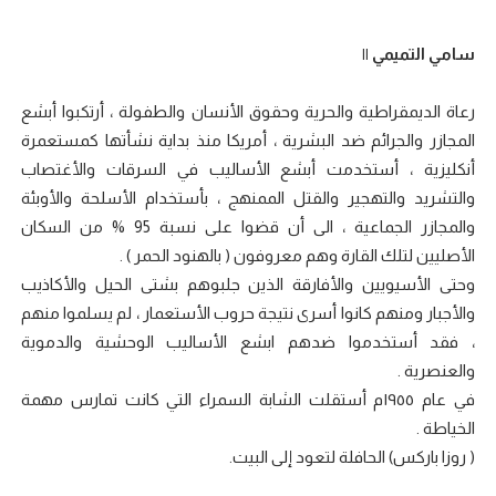
سامي التميمي ||
رعاة الديمقراطية والحرية وحقوق الأنسان والطفولة ، أرتكبوا أبشع
المجازر والجرائم ضد البشرية ، أمريكا منذ بداية نشأتها كمستعمرة
أنكليزية ، أستخدمت أبشع الأساليب في السرقات والأغتصاب
والتشريد والتهجير والقتل الممنهج ، بأستخدام الأسلحة والأوبئة
والمجازر الجماعية ، الى أن قضوا على نسبة 95 ‎%‎ من السكان
الأصليين لتلك القارة وهم معروفون ( بالهنود الحمر ) .
وحتى الأسيويين والأفارقة الذين جلبوهم بشتى الحيل والأكاذيب
والأجبار ومنهم كانوا أسرى نتيجة حروب الأستعمار ، لم يسلموا منهم
، فقد أستخدموا ضدهم ابشع الأساليب الوحشية والدموية
والعنصرية .
في عام ١٩٥٥م أستقلت الشابة السمراء التي كانت تمارس مهمة
الخياطة .
( روزا باركس) الحافلة لتعود إلى البيت.