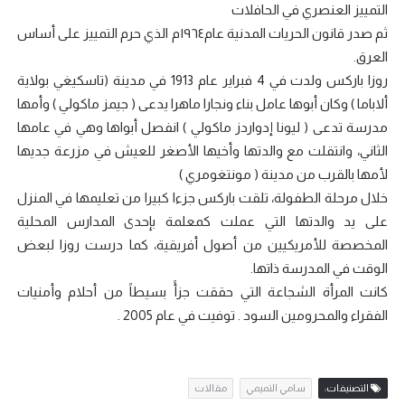
التمييز العنصري في الحافلات
ثم صدر قانون الحريات المدنية عام١٩٦٤م الذي حرم التمييز على أساس
العرق.
روزا باركس ولدت في 4 فبراير عام 1913 في مدينة (تاسكيغي بولاية
ألاباما ) وكان أبوها عامل بناء ونجارا ماهرا يدعى ( جيمز ماكولي ) وأمها
مدرسة تدعى ( ليونا إدواردز ماكولي ) انفصل أبواها وهي في عامها
الثاني، وانتقلت مع والدتها وأخيها الأصغر للعيش في مزرعة جديها
لأمها بالقرب من مدينة ( مونتغومري )
خلال مرحلة الطفولة، تلقت باركس جزءا كبيرا من تعليمها في المنزل
على يد والدتها التي عملت كمعلمة بإحدى المدارس المحلية
المخصصة للأمريكيين من أصول أفريقية، كما درست روزا لبعض
الوقت في المدرسة ذاتها.
كانت المرأة الشجاعة التي حققت جزأً بسيطاً من أحلام وأمنيات
الفقراء والمحرومين السود . توفيت في عام 2005 .
التصنيفات:
سامي التميمي
مقالات