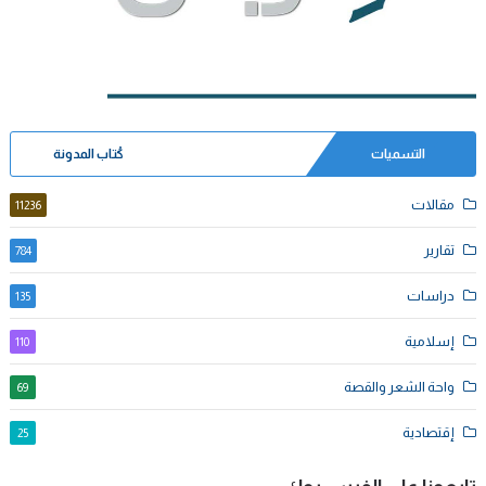
التسميات
كُتاب المدونة
مقالات
11236
تقارير
784
دراسات
135
إسلامية
110
واحة الشعر والقصة
69
إقتصادية
25