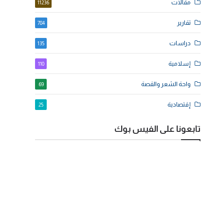
مقالات
11236
تقارير
784
دراسات
135
إسلامية
110
واحة الشعر والقصة
69
إقتصادية
25
تابعونا على الفيس بوك