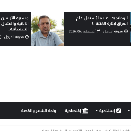
مسيرة الأربعين الاممية ثورة ضد
من يشهد بالحق؟
الانانية وافشال للمخططات
مدونة المرجل
الشيطانية..!
مدونة المرجل
أغسطس 05, 2026
إسلامية
إقتصادية
واحة الشعر والقصة
خيارات النجاة: كيف يمكن تحويل التحديات إلى فرصة للإصلا...