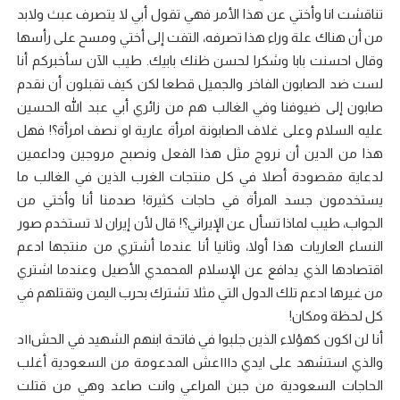
تناقشت انا وأختي عن هذا الأمر فهي تقول أبي لا يتصرف عبث ولابد
من أن هناك علة وراء هذا تصرفه، التفت إلى أختي ومسح على رأسها
وقال احسنت بابا وشكرا لحسن ظنك بابيك. طيب الآن سأخبركم أنا
لست ضد الصابون الفاخر والجميل قطعا لكن كيف تقبلون أن نقدم
صابون إلى ضيوفنا وفي الغالب هم من زائري أبي عبد الله الحسين
عليه السلام وعلى غلاف الصابونة امرأة عارية او نصف امرأة؟! فهل
هذا من الدين أن نروج مثل هذا الفعل ونصبح مروجين وداعمين
لدعاية مقصودة أصلا في كل منتجات الغرب الذين في الغالب ما
يستخدمون جسد المرأة في حاجات كثيرة! صدمنا أنا وأختي من
الجواب، طيب لماذا تسأل عن الإيراني؟! قال لأن إيران لا تستخدم صور
النساء العاريات هذا أولا، وثانيا أنا عندما أشتري من منتجها ادعم
اقتصادها الذي يدافع عن الإسلام المحمدي الأصيل وعندما اشتري
من غيرها ادعم تلك الدول التي مثلا تشترك بحرب اليمن وتقتلهم في
كل لحظة ومكان!
أنا لن اكون كهؤلاء الذين جلبوا في فاتحة ابنهم الشهيد في الحش١١د
والذي استشهد على ايدي د١١١عش المدعومة من السعودية أغلب
الحاجات السعودية من جبن المراعي وانت صاعد وهي من قتلت