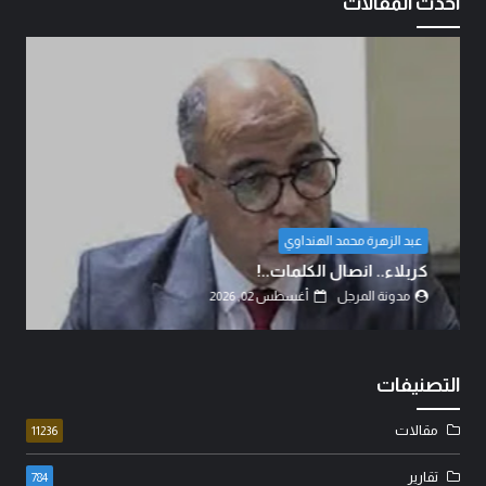
احدث المقالات
عبد الزهرة محمد الهنداوي
كربلاء.. انصال الكلمات..!
مدونة المرجل
أغسطس 02, 2026
التصنيفات
مقالات
11236
تقارير
784