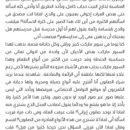
المناسبة لخارج البيت حجاب كامل، ونأخذ الطريق أنا وأختي كله اسألة
حتى بعض المرات إخواني يعيبون على والدي، لماذا انت مصدق في
اسألتهم الكثيرة من أين لك هذا الصبر على كثرة الاسألة؟! فيلتفت
والدي بابتسامة رائعة يقول لهم أنا أول مدرسة قبل مدرستهم هل
يعجبك أن يذهبن عمي إلى مدارسهم؟! فيصمت أخي.
كنا يوما في سوبر ماركت كبير وراقي وكل حاجاته فخمة، نذهب لهذا
السبور ماركت بعض الأحيان لأن واحدة من اخواتي تعاني من
حساسية الحنطة وقد حرمت من الكثير من أنواع الطعام وهذا
السبور ماركت يجلب بعض الأشياء منزوعة التأثير يشتريها لأختي رغم
غلاء ثمنها لكنها عاطفة أبي الرائعة والصادقة.. شاهدته عندما يريد
شراء الصابون أنا أقترح عليه أنواع جميلة ومجربة ولها دعاية في
التلفزيون أو مواقع التواصل الاجتماعي، فيرفضها ويأخذ التي ليس
عليها صور غير صور الورد او بدون صور، وتكرر هذا الأمر كثيرا، ولا
يأخذ إلا ما هو يقتنع به! ودائما يقول لصاحب المحل الذي يشتري منه
لماذا لا يوجد صابون إيراني؟! قلت عرفت العلة، وفي ذات مرة قررت
اسألة أبي لماذا لا تشتري من هذه الأنواع الفاخرة من الصابون؟! ابتسم
وقال لماذا الآن قررتي السؤال نحن خرجنا كثيرا من قبل؟! قلت