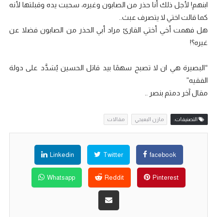
ابنهم! لأجل ذلك أنا حذر من الصابون وغيره، سحبت يده وقبلتها لأنه
كما قالت اختي لا يتصرف عبث..
هل فهمت أخي أختي القارئ مراد أبي الحذر من الصابون فضلا عن
غيره؟!
“البصيرة هي ان لا تصبح سهمًا بيد قاتل الحسين يُسَدَّد على دولة
الفقيه”
مقال آخر دمتم بنصر ..
التصنيفات:
مازن البعيجي
مقالات
Linkedin
Twitter
facebook
Whatsapp
Reddit
Pinterest