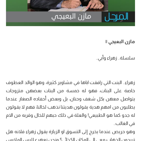
مازن البعيجي ||
سلسلة.. زهراء وأبي..
زهراء.. البنت التي رافقت اباها في مشاوير كثيرة، وهو الوالد العطوف
خاصة على البنات، فهو له خمسة من البنات بعضهن متزوجات
يتواصل معهن بكل شغف وحنان، بل وبعض أحفاده الصغار عندما
يطلبون من امهم هدية يقولون هديتنا نذهب لخالنا، فهم لا يقولون
له جدو كما هو الطبيعي! والعلة في ذلك حبهم للخال وقربه من الام
في الغالب..
وهو حريص عندما يخرج إلى التسوق او الزيارة يقول زهراء فلانه هل
تريدون الذهاب معي الى المكان الكذائي؟ ونحن نعهرع للبس الملابس