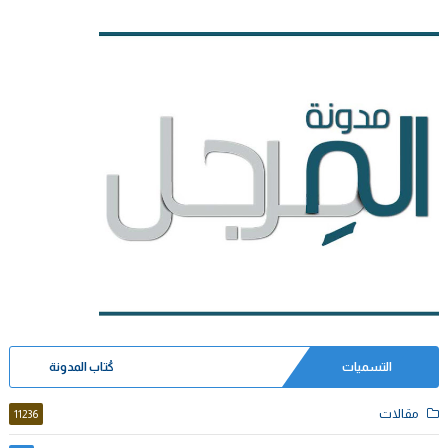
التسميات
كُتاب المدونة
مقالات
11236