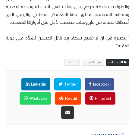
والطواغيت بقيادة مرجع رباني ونائب الهي اثنيت له وسادة البصيرة
وفقاهة السياسية، فخلق منها المعسكر الفاطمي والزينبي الذي
أعطاها حصانة من فايروسات خصصت لأجل قتل أدوارها المتعددة..
“البصيرة هي ان لا تصبح سهمًا بيد قاتل الحسين يُسَدَّد على دولة
الفقيه”
التصنيفات:
مازن البعيجي
مقالات
Linkedin
Twitter
facebook
Whatsapp
Reddit
Pinterest