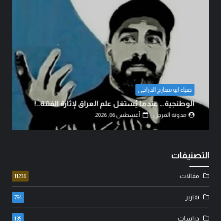
ضياء ابو معارج الدراجي
الوطنجية… عندما يُستغل علم العراق لإثارة الفتنة..!
مدونة المرجل
أغسطس 06, 2026
التصنيفات
مقالات
11236
تقارير
784
دراسات
135