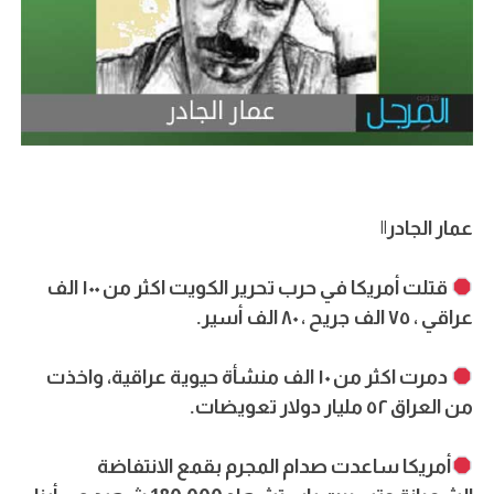
عمار الجادر||
قتلت أمريكا في حرب تحرير الكويت اكثر من ١٠٠ الف
عراقي ، ٧٥ الف جريح ، ٨٠ الف أسير.
دمرت اكثر من ١٠ الف منشأة حيوية عراقية، واخذت
من العراق ٥٢ مليار دولار تعويضات.
أمريكا ساعدت صدام المجرم بقمع الانتفاضة