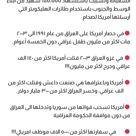
الشعبانة وتسببت باستشهاد 180،000 شهيد من أبناء
الوسط والجنوب باستخدام طائرات الهليكوبتر التي
أرسلتها أمريكا لصدام
في حصار امريكا على العراق من عام ١٩٩١ الى ٢٠٠٣
مات اكثر من مليون طفل عراقي دون الخمسة أعوام.
في غزو العراق ٢٠٠٣ قتلت أمريكا اكثر من ١٤٠ الف
عراقي وجرح اكثر من مليون!!!
أمريكا وباعترافها هي صنعت داعش وقتلت اكثر من
٤٠٠ الف عراقي، وخسر العراق اكثر من ٣٠٠ مليار دولار.
أمريكا تسحب قواتها من سوريا وتدخلها الى العراق
من دون موافقة الحكومة العراقية
في سفارتها اكثر من ٥٠٠٠ الاف موظف امريكي!!!