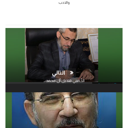
والادب
التالي
الخُميني قنديل آل محمد ..