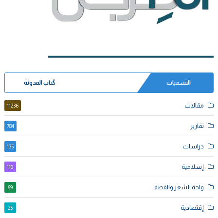
التسميات
كُتاب المدونة
مقالات
11236
تقارير
784
دراسات
135
إسلامية
110
واحة الشعر والقصة
69
إقتصادية
25