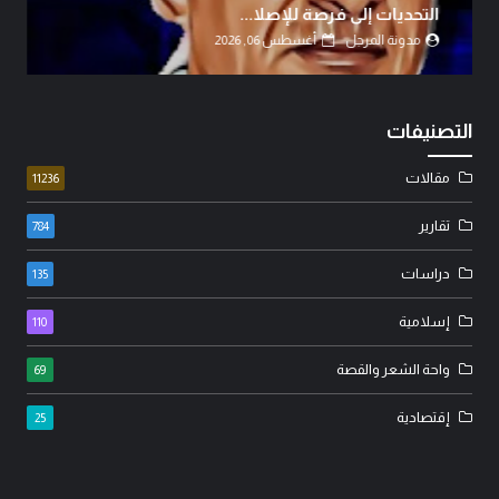
الوطنجية… عندما يُستغل علم العراق لإثارة الفتنة..!
مدونة المرجل
أغسطس 06, 2026
التصنيفات
مقالات
11236
تقارير
784
دراسات
135
إسلامية
110
واحة الشعر والقصة
69
إقتصادية
25