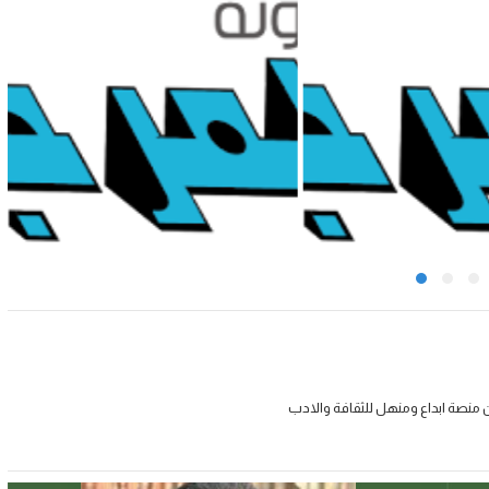
 منصة ابداع ومنهل للثقافة والادب