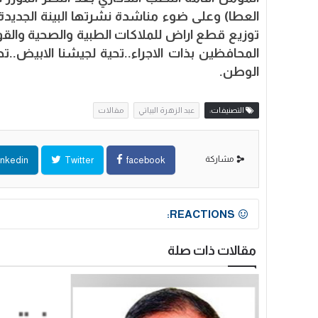
العطا) وعلى ضوء مناشدة نشرتها البينة الجديدة 
توزيع قطع اراض للملاكات الطبية والصحية والقو
المحافظين بذات الاجراء..تحية لجيشنا الابيض..تحي
الوطن.
التصنيفات:
عبد الزهرة البياتي
مقالات
مشاركة
inkedin
Twitter
facebook
REACTIONS:
مقالات ذات صلة