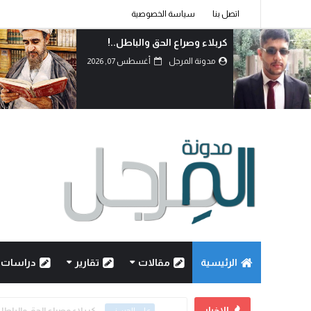
اتصل بنا
سياسة الخصوصية
دماءُ أبنائنا ليست رخيصة..!
مدونة المرجل
أغسطس 07, 2026
الرئيسية
مقالات
تقارير
دراسات
الاخبار
كربلاء وصراع الحق والباطل