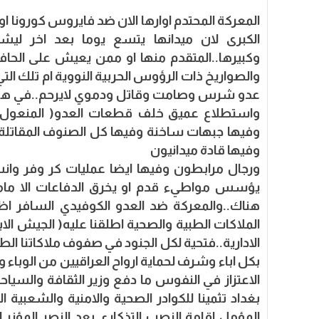
الكبرى لان ميدانها يتسع يوما بعد اخر لي
وكبيرها..المتقدم منها او ممن يعيش على الحافا
والصواريخ ذات الرؤوس الحربية النووية ام تلك التي
عدو شرس وصامت وقاتل ودموي لايرحم..في هذه
واستطلاع عميق خلف قطعات العدو( المنعول 
وفيها جبهات ساخنة وفيها كل الصنوف المقاتل
وفيها قادة ميدانيون
ورجال مرابطون وفيها ايضا عمليات كر وفر وا
يؤسس مواطيء قدم او يخرق الدفاعات الا مامي
هناك..والمعركة ضد العدو الكوفيدي السافر اظ
الملاكات الطبية والصحية اطلقنا عليه( الجيش ال
الادارية..فتحية لكل الجنود في صفوف ملاكاتنا ال
بكل اباء وشرف لحماية ارواح العراقيين من الوباء 
الاعتزاز في النفوس ما دفع وزير الثقافة والسياحة 
بغداد تثمينا للكوادر الصحية والامنية والشعبية ا
المؤمل اقامة النصب التذكاري بعد النصر المؤزر