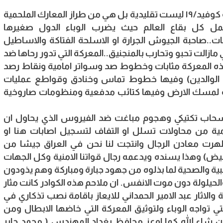
المعركة المحتدم اوارها الان ضد فايروس كورونا او كوفيد/١٩ ليست تقليدية بل هي من طراز المعارك الملحمية
شمل كل بقاع العالم حيث يضرب الوباء الدول صغيرها
ت..صاحبة الجيوش الجرارة او الاسلحة الفتاكة والاساطيل
 مازالت تحبو وتحارب بالمنجنيق..المعركة التي تدور رحاها ضد
 المعركة مثابات وخطوط صد وسواتر امامية ونقاط رصد
الوالدين) وفيها خطوط تماس وخنادق وقواطع عمليات
ة لمسك الارض وفيها كتائب مدفعية ومنظومات صاروخية
نسحاب تكتيكي وهجوم مباغت ضد الفيروس الذي يحاول ان
ة من محاولات تسلل او التفاف لتسجيل اصابات هنا او
هرت معادن الرجال وانتجت لنا نحن في العراق جيشا من
ابيض) وهذا يسنده ويدعمه رجال قواتنا الامنية وكل الجهات
طبية والصحية لما بذلوه من جهود جبارة ومباركة وهم يذودون
والحيلولة دون موت الانفس. ان ملاحم هذه الكوادر كانت مثار
والاثار عبد الامير الحمداني للايعاز باقامة نصب تذكاري في
لتي تواجه الوباء ولتوثيق المعركة التي خاضها الابطال ومن
 ان شاء الله كما اوعز محافظ بغداد المهندس ( محمد جابر