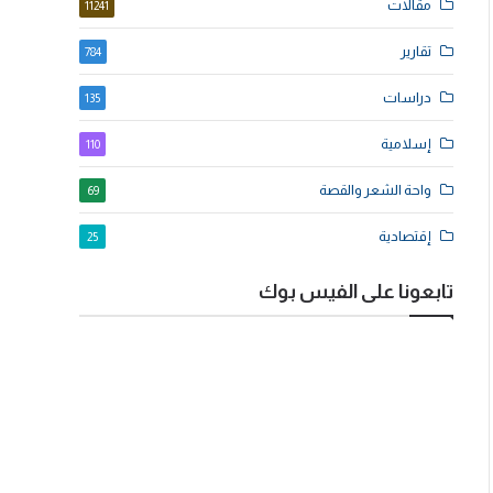
مقالات
11241
تقارير
784
دراسات
135
إسلامية
110
واحة الشعر والقصة
69
إقتصادية
25
تابعونا على الفيس بوك