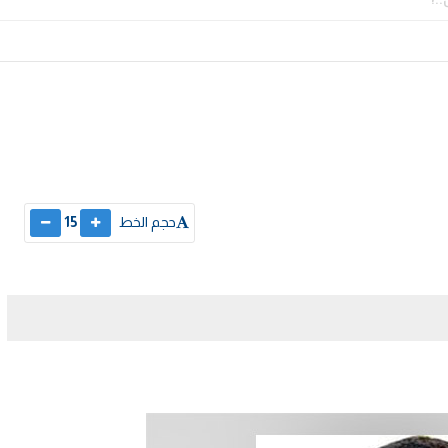
حجم الخط
15