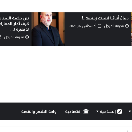
بين حكمة السياسة وأحقاد البدو:
الدم هو الذي يكتب
كيف تُدار المعارك بعقول العلماء
مدونة المرجل
لا بغيرة ا...
مدونة المرجل
أغسطس 07, 2026
إسلامية
إقتصادية
واحة الشعر والقصة
..!