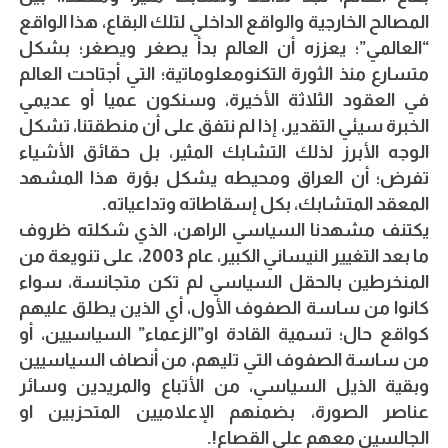
المصالح الخارجية والواقع الداخلي لتلك البقاع، هذا الواقع
“العالمي”؛ يعززه أن العالم بدأ يصغر ويصغر؛ بشكل
متسارع منذ الثورة التكنومعلوماتية؛ التي أجتاحت العالم
في العقود الثلاثة الأخيرة، وسنكون عميا أو عديمي
الخبرة سيئي التقدير، إذا لم نتفق على أن منطقتنا، تشكل
الوجه الأبرز لذلك التشابك المثير، بل حقائق الأشياء
تفرض؛ أن العراق ومحيطه يشكل بؤرة هذا المشهد
المعقد المتشابك، بكل إسقاطاته وتداعياته.
يكتنف مشهدنا السياسي الراهن، الذي شكلته ظروف
ما بعد التغيير النيساني الكبير، عام 2003، على تنويعة من
المنخرطين بالحقل السياسي لم تكن متجانسة، سواء
كانوا من ساسة الصفوف الأول، أي الذين يطلق عليهم
كواقع حال؛ تسمية القادة او”الزعماء” السياسيين، أو
من ساسة الصفوف التي تليهم، من أنصاف السياسيين
وبقية الذيل السياسي، من الأتباع والمريدين وسائر
عناصر الصورة، بضمنهم الإعلاميين المتحزبين او
الجالسين معهم على القصاع!.