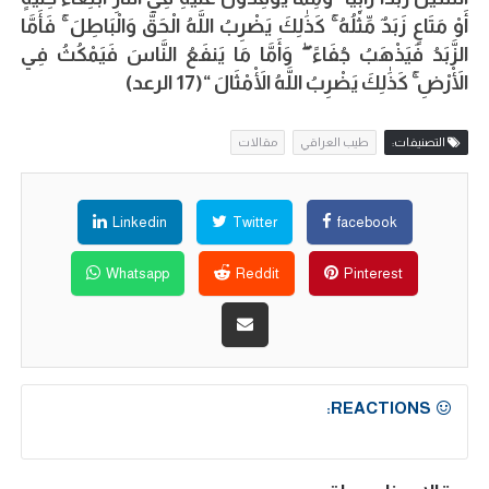
أَوْ مَتَاعٍ زَبَدٌ مِّثْلُهُ ۚ كَذَٰلِكَ يَضْرِبُ اللَّهُ الْحَقَّ وَالْبَاطِلَ ۚ فَأَمَّا
الزَّبَدُ فَيَذْهَبُ جُفَاءً ۖ وَأَمَّا مَا يَنفَعُ النَّاسَ فَيَمْكُثُ فِي
الْأَرْضِ ۚ كَذَٰلِكَ يَضْرِبُ اللَّهُ الْأَمْثَالَ “(17 الرعد)
التصنيفات:
طيب العراقي
مقالات
Linkedin
Twitter
facebook
Whatsapp
Reddit
Pinterest
REACTIONS: