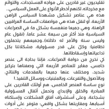
تقليديون غير قادرين على مواجه المستجدات، والتوائم
مع مخرجاته، لكنهم أخطر الأنواع على العمل السياسي..
هذه هي عناصر تشكيل مشهدنا السياسي الراهن
الأربعة، أو لنقل هذه هي مواصفات الساسة العراقيين
الراهنة، وهي جميعا منغمسة بشكل ما؛ في الصراعات
السياسية منذ أكثر من سيعة عشر عاما، (نقول عام
وليس سنة والأمر له دلالته)..وجميعهم يتحملون
تظامنيا؛ وكلٌ على قدر مسؤولية، مشكلاتنا بكل
تداعياتها وإسقاطاتها.
كي نخرج من دوامة الصراعات، فإننا بحاجة الى عنصر
خامس، مغاير للعناصر الأربعة التي وصفناها بتركيز
شديد، ومختلف عنها جميعا بالمقدمات والنتائج،
وبالأصول والتفرعات، وبالمتبنيات ووسائل التنفيذ.!
نوع ساسة العنصر الخامس، هم أولئك القادرين على
المبادرة والخلق والإبداع، وتحمل أثقال المسؤولية
بشجاعة، وعلى أستشراف آفاق المشكلات وإستكناه
أسبابها، ومقاربتها بشكل واقعي؛ متوفر على أدوات