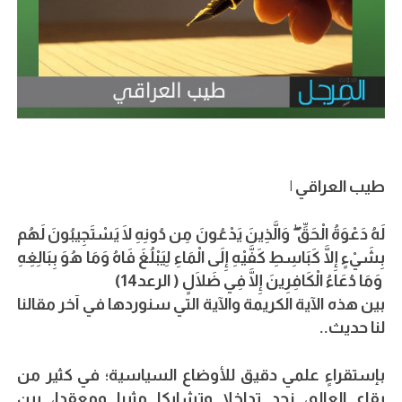
طيب العراقي |
لَهُ دَعْوَةُ الْحَقِّ ۖ وَالَّذِينَ يَدْعُونَ مِن دُونِهِ لَا يَسْتَجِيبُونَ لَهُم
بِشَيْءٍ إِلَّا كَبَاسِطِ كَفَّيْهِ إِلَى الْمَاءِ لِيَبْلُغَ فَاهُ وَمَا هُوَ بِبَالِغِهِ
ۚ وَمَا دُعَاءُ الْكَافِرِينَ إِلَّا فِي ضَلَالٍ ( الرعد14)
بين هذه الآية الكريمة والآية التي سنوردها في آخر مقالنا
لنا حديث..
بإستقراءٍ علمي دقيق للأوضاع السياسية؛ في كثير من
بقاع العالم، نجد تداخلا وتشابكا مثيرا ومعقدا، بين