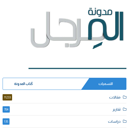
التسميات
كُتاب المدونة
مقالات
11233
تقارير
784
دراسات
135