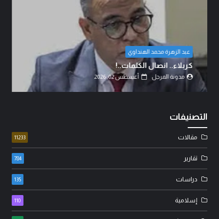
بقلم الشيخ عبد المنان السنبلي
السعودية تقرر التصعيد والمواجهة..!
مدونة المرجل
أغسطس 02, 2026
التصنيفات
مقالات
11233
تقارير
784
دراسات
135
إسلامية
110