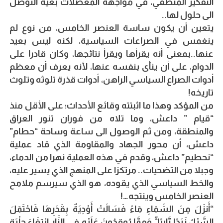
التفكير المنطقي، في مواجهة المعضلات بغية التوصل
الى حلول لها..
يتعين أن يكون ساسة العنصر الخامس، من نوع لم
ينغمس في الصراعات السياسية، لكنه ليس بعيد
عنها..بمعنى أنه يقرأها ويقرأ نتائجها، وكان قادرا على
الدوام، على أن ينأى بنفسه عنها، لأنه يعرف أن معظم
أدوات الصراع السياسي الراهن، أدوات قذرة تلوثه وتلوث
تاريخه!
من المؤكد وهذا ما اثبتته وقائع الأحداث؛ على الأقل منذ
“قيام ” داعش، وما تلاه من فوران تنور العراق
والمنطقة، ومن ثم الوصول الى ساعة وساحة “حطام”
داعش، أن محور الجهاد والمقاومة الذي قاد عملية
“نحطيم” داعش، وقدم في هذه العملية نهرا من الدماء،
وجبلا من التضحيات.. مرتكزا على المنهج الذي يسير عليه،
والخط السياسي الذي يقوده، هو الذي سيرسم ملامح
العنصر الخامس وينتجه…!
“أَنزَلَ مِنَ السَّمَاءِ مَاءً فَسَالَتْ أَوْدِيَةٌ بِقَدَرِهَا فَاحْتَمَلَ
السَّيْلُ زَبَدًا رَّابِيًا ۚ وَمِمَّا يُوقِدُونَ عَلَيْهِ فِي النَّارِ ابْتِغَاءَ حِلْيَةٍ