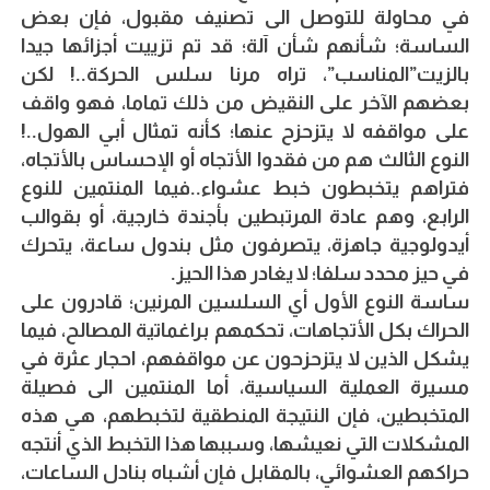
في محاولة للتوصل الى تصنيف مقبول، فإن بعض
الساسة؛ شأنهم شأن آلة؛ قد تم تزييت أجزائها جيدا
بالزيت”المناسب”، تراه مرنا سلس الحركة..! لكن
بعضهم الآخر على النقيض من ذلك تماما، فهو واقف
على مواقفه لا يتزحزح عنها؛ كأنه تمثال أبي الهول..!
النوع الثالث هم من فقدوا الأتجاه أو الإحساس بالأتجاه،
فتراهم يتخبطون خبط عشواء..فيما المنتمين للنوع
الرابع، وهم عادة المرتبطين بأجندة خارجية، أو بقوالب
أيدولوجية جاهزة، يتصرفون مثل بندول ساعة، يتحرك
في حيز محدد سلفا؛ لا يغادر هذا الحيز.
ساسة النوع الأول أي السلسين المرنين؛ قادرون على
الحراك بكل الأتجاهات، تحكمهم براغماتية المصالح، فيما
يشكل الذين لا يتزحزحون عن مواقفهم، احجار عثرة في
مسيرة العملية السياسية، أما المنتمين الى فصيلة
المتخبطين، فإن النتيجة المنطقية لتخبطهم، هي هذه
المشكلات التي نعيشها، وسببها هذا التخبط الذي أنتجه
حراكهم العشوائي، بالمقابل فإن أشباه بنادل الساعات،