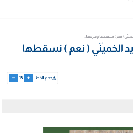
خمينّي ( نعم ) نسقطها ونحرقها..
د الخمينّي ( نعم ) نسقطها
حجم الخط
15