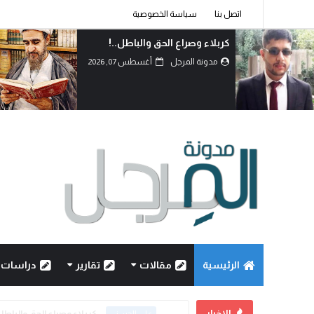
اتصل بنا
سياسة الخصوصية
دماءُ أبنائنا ليست رخيصة..!
مدونة المرجل
أغسطس 07, 2026
الرئيسية
مقالات
تقارير
دراسات
الاخبار
كربلاء وصراع الحق والباطل