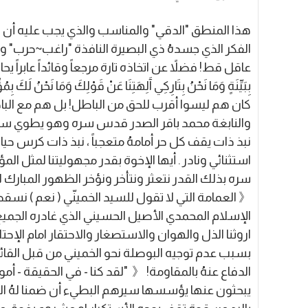
هذا المنطق "الدقي" والمناسب والذي يجب عليه أن يق
الفكر الذي جسدهُ ذي البصيرة النافذة "راغب~حرب" و
عاقل قط! فضلاً عن اتخاذه تارة مرجعاً وقائداً عابراً يحاول تص
كان هم ليسوا أقرب للحق من الباطل! بل هم مع البا
والنابغة محمد باقر الصدر قدس سره وهو يطوي سفر ح
نبذ ذات يقف كل حر أمامهُ متعجباً ، نبذ ذات كرس 
استثنائي ونادر . أيها الإخوة بقدر مجهوليتنا لمثل 
سره بذلك القدر نتعثر ونتأخر ونؤخر الظهور المبارك
《 العمامة التي لا تقول للسيد الخمينّي ( نعم ) نسقط
الإسلام المحمدي الأصيل الحسيني الذي غادره الجم
اروثنا الذل والهوان والاستصغار والاحتقار امام الإح
بسبب عدم توجيه البوصلة نحو الخميني من قبل القا
الدفاع عنهُ بالمقاومة! 《 ‏"لقد كنا - في الحقيقة - أمواتا
يبحثون عنها يؤسسها سيرهم البطيء أن ضمنا لهُ الب