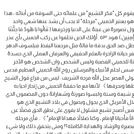
وم كل "فكر التشيع" من علمائه حتى السوقة من أبنائه ، هذا
هو يعتبر الخميني "مرحلة" لا يجب أن يشذ عنها شعي واحد
ويرهُ من عينهُ على الدنيا وزخرفها ( قَالُوا يَا هُودُ مَا جِئْتَنَا
بِبَيِّنَةٍ وَمَا نَحْنُ بِتَارِكِي آَلِهَتِنَا عَنْ قَوْلِكَ وَمَا نَحْنُ لَكَ بِمُؤْمِنِينَ ) هود ٥٣ . أؤلك الذين تخلفوا عن ركب الخميني بأي عذر
طل ضد الحق بدقة ما قالهُ مثل مرجعنا اليقظ فيلسوف الدهر
ياته الزاخرة بالعلم الحقيقي والعرفان العملي الذي جسدهُ
حياتهُ للخميني القضية وليس الشخص وان الشخص هو الآخر
المؤسس لحلم الأنبياء والمرسلين روح الله الخميني العظيم قدس
 لولي العصر عجل الله فرجه الشريف . ليس من فراغ قول الشيخ
ها ونحرقها 》 لأنها مع ما حققهُ الخميني من إنجاز احيا به
يع شيعة وسنة ولبسوا صورتهُ وشعاراتهُ دون المضمون الذي
تلال الأمريكي الذي يجول ويصول في بلاد التشيع الذي هو
ئمين أصبح تشيع مشلول لا يقوى على نطق الحق فضلاً عن
ً فأحيانا الإمام ، وكنا ضلالاً فهدانا الإمام" 》.. فأي مرحلة
صيرة والرشاد والهداية الكاملة؟! ومتى يتحقق ذلك ولا شيء