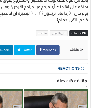
باليد من قوة تقف بوجه الأستكبار او مشروع يفوق مشر
يحتكم على ١% منها أي مرجع من مراجع الأرض! 
يوم قال 《 إذا ماذا تريدون؟ 》 . ( البصيرة ان لا تص
قادم نلتقي..دمتم)..
التصنيفات:
مازن البعيجي
مقالات
مشاركة
inkedin
Twitter
facebook
REACTIONS:
مقالات ذات صلة