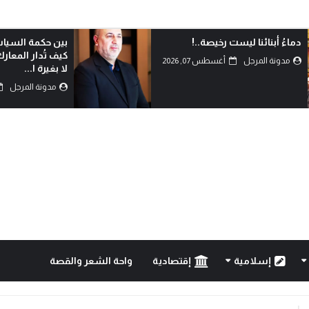
بين حكمة السياسة وأحقاد البدو:
الدم هو الذي يكتب
كيف تُدار المعارك بعقول العلماء
مدونة المرجل
لا بغيرة ا...
مدونة المرجل
أغسطس 07, 2026
إسلامية
إقتصادية
واحة الشعر والقصة
..!