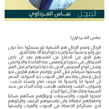
عباس العـــرداوي|
الرجال ونعم الرجال هم الشيعة لم يسفكوا دماً دون
حق ولم يدنسوا بيتاً ولم يدخلوا أرضاً الا طلباً للحق
نعم الحق في الدفاع عن انفسهم بعد ان باض
الشيطان في جحوركم وفقس عنه القاعدة والدواعش
وشتى انواع المجرمين الذين تلذذوا باعراضكم قبل الغير
وسحقوا شرفكم قبل الغير ووليتم منهم هاربين نحو
اربيل وعمان وناديتم أهل الجنوب ذو السواعد السمر
ان انتخوا لنا واعيدوا لنا شرف ضاع ونساء سُبيت
وشوارب حُلقت ومضايف هُدمت وجاء النداء من سيد
الشيعة وقائدها ان لبوا النداء.
افتحوا البيوت والحسينيات لإيواؤهم نسائهم نسائنا
واطفالهم اطفالنا وان قاسموهم الرغيف واتركوهم
لدى عشائركم الاصيلة في الجنوب والفرات وارسلوا