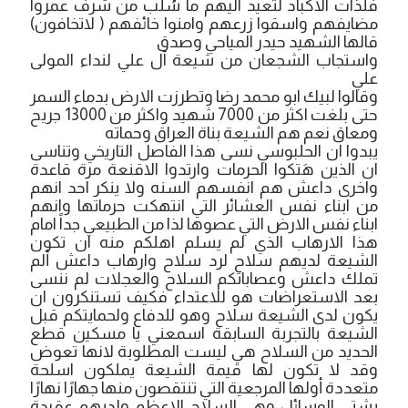
فلذات الاكباد لتعيد اليهم ما سُلب من شرف عمروا
مضايفهم واسقوا زرعهم وامنوا خائفهم ( لاتخافون)
قالها الشهيد حيدر المياحي وصدق
واستجاب الشجعان من شيعة آل علي لنداء المولى
علي
وقالوا لبيك ابو محمد رضا وتطرزت الارض بدماء السمر
حتى بلغت اكثر من 7000 شهيد واكثر من 13000 جريح
ومعاق نعم هم الشيعة بناة العراق وحماته
يبدوا ان الحلبوسي نسى هذا الفاصل التاريخي وتناسى
ان الذين هَتكوا الحرمات وارتدوا الاقنعة مرة قاعدة
واخرى داعش هم انفسهم السنه ولا ينكر احد انهم
من ابناء نفس العشائر التي انتهكت حرماتها وانهم
ابناء نفس الارض التي عصوها لذا من الطبيعي جداً امام
هذا الارهاب الذي لم يسلم اهلكم منه ان تكون
الشيعة لديهم سلاح لرد سلاح وارهاب داعش ألم
تملك داعش وعصاباتكم السلاح والعجلات لم ننسى
بعد الاستعراضات هو للاعتداء فكيف تستنكرون ان
يكون لدى الشيعة سلاح وهو للدفاع ولحمايتكم قبل
الشيعة بالتجربة السابقة اسمعني يا مسكين قطع
الحديد من السلاح هي ليست المطلوبة لانها تعوض
وقد لا تكون لها قيمة الشيعة يملكون اسلحة
متعددة أولها المرجعية التي تنتقصون منها جهارًا نهارًا
بشتى الوسائل وهي السلاح الاعظم ولديهم عقيدة