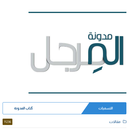
التسميات
كُتاب المدونة
مقالات
11236