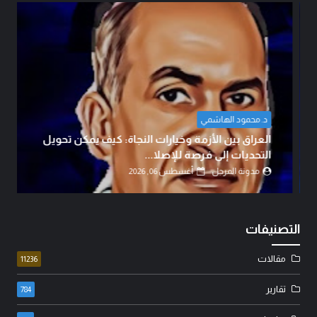
د. محمود الهاشمي
العراق بين الأزمة وخيارات النجاة: كيف يمكن تحويل
التحديات إلى فرصة للإصلا...
مدونة المرجل
أغسطس 06, 2026
التصنيفات
مقالات
11236
تقارير
784