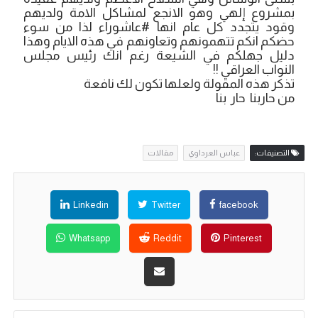
بمشروع إلهي وهو الانجع لمشاكل الامة ولديهم
وقود يتجدد كل عام انها #عاشوراء لذا من سوء
حضكم انكم تتهمونهم وتعاونهم في هذه الايام وهذا
دليل جهلكم في الشيعة رغم انك رئيس مجلس
النواب العراقي !!
تذكر هذه المقولة ولعلها تكون لك نافعة
من حاربنا حار بنا
التصنيفات:
عباس العرداوي
مقالات
Linkedin
Twitter
facebook
Whatsapp
Reddit
Pinterest