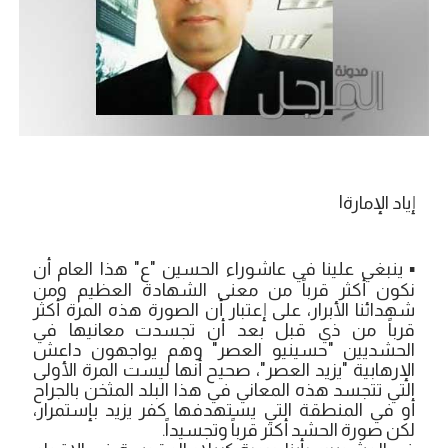
إياد الإمارة|
▪ ينبغي علينا في عاشوراء الحسين "ع" هذا العام أن
نكون أكثر قرباً من معنى الشهادة العظيم ومن
شهدائنا الأبرار، على إعتبار أن الصورة هذه المرة أكثر
قرباً من ذي قبل بعد أن تجسدت معانيها في
الحشديين "حسينيو العصر" وهم يواجهون داعش
الإرهابية "يزيد العصر"، صحيح أنها ليست المرة الأولى
التي تتجسد هذه المعاني في هذا البلد المثخن بالجراح
أو في المنطقة التي يستهدفها كفر يزيد بإستمرار،
لكن صورة الحشد أكثر قرباً وتجسيداً.