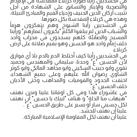
في الحشديين رأينا صورة كربلاء المقدسة في الإقدام
والتضحية والإيثار والتسابق على الشهادة من أجل
تثبيت أركان الدين الحنيف وإحياء القيم والمبادئ النبيلة،
وهذه هي كربلاء المقدسة بكل صورها.
في الحشديين رأينا الشيوخ وهم يتعكزون هرماً
والشباب الذين لم يبلغوا الحُلم "يكبرون أعمارهم" ورأينا
المسيح والصابئة كلهم يسجدون في محراب واحد
خلف إمام واحد هو الحسين وهو يقيم صلاته على أرض
كربلاء.
في الحشديين رأينا كيف أختلط الدم بالدم بلا أي فوارق
لأن الحسين "ع" وحدنا، سليماني والمهندس وحميد
تقوي وابو حبيب السكيني وابو مجاهد المالكي وابو كوثر
الشاوي رضوان الله عليهم وعلى جميع الشهداء،
اختفت الحدود والقوميات والمذاهب وحتى الأديان
خلف الحسين "ع".
في عاشوراء هذا وفي كل اوقاتنا علينا ونحن نهتف
"هيهات منا الذلة" و هتاف "لبيك يا حسين" أن نهتف
لكل حسيني سار أو يسير على طريق الحسين "ع"..
علينا أن نهتف للحشد..
علينا أن نهتف لكل المقاومة الإسلامية المباركة..