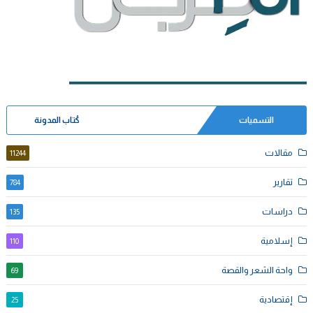
التسميات
كُتاب المدونة
مقالات
11244
تقارير
784
دراسات
135
إسلامية
110
واحة الشعر والقصة
69
إقتصادية
25