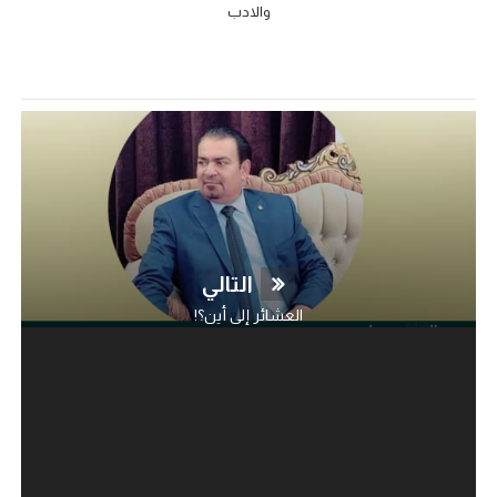
والادب
التالي
العشائر إلى أين؟!