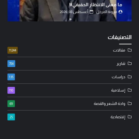
القوى.
مدونة المرجل
أغسطس 07, 2026
التصنيفات
مقالات
11244
تقارير
784
دراسات
135
إسلامية
110
واحة الشعر والقصة
69
إقتصادية
25