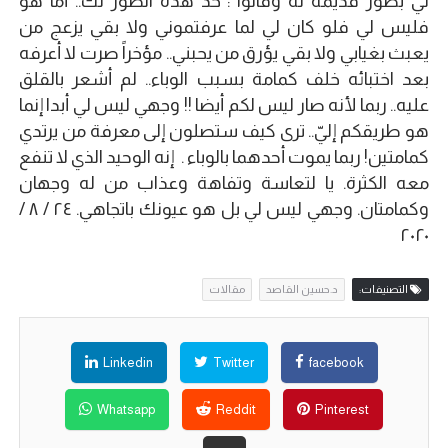
لي بصور قديمة له وقالوا : خذ هذه الصور لك.. أما هو
فليس لي فلو كان لي لما عرفتموني ولا بقي يزعج من
يعبث بغيابي ولا بقي يؤرق من يحبني.. مؤخراً صرت لا أعرفه
بعد اختبائه خلف كمامة بسبب الوباء.. لم أشعر بالقلق
عليه.. ربما لأنه صار ليس لكم أيضا !! وجهي ليس لي أبدا إنما
هو طريقكم إليّ.. ترى كيف ستصلون إلى معرفة من يرتدي
كمامتين! ربما يموت أحدهما بالوباء . إنه الوحيد الذي لا تنفع
معه الكثرة. يا لتعاسة وتفاهة وعذاب من له وجهان
وكمامتان. وجهي ليس لي بل هو عيونك باتجاهي. ٢٤ / ٨ /
٢٠٢٠
التصنيفات:
د.حسين القاصد
مقالات
Linkedin
Twitter
facebook
Whatsapp
Reddit
Pinterest