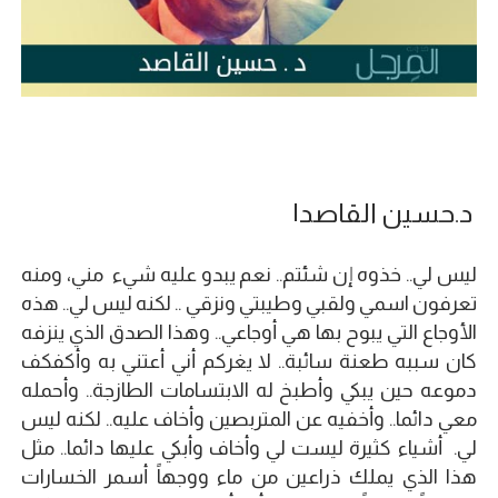
د.حسين القاصد|
ليس لي.. خذوه إن شئتم.. نعم يبدو عليه شيء مني، ومنه
تعرفون اسمي ولقبي وطيبتي ونزقي .. لكنه ليس لي.. هذه
الأوجاع التي يبوح بها هي أوجاعي.. وهذا الصدق الذي ينزفه
كان سببه طعنة سائبة.. لا يغركم أني أعتني به وأكفكف
دموعه حين يبكي وأطبخ له الابتسامات الطازجة.. وأحمله
معي دائما.. وأخفيه عن المتربصين وأخاف عليه.. لكنه ليس
لي. أشياء كثيرة ليست لي وأخاف وأبكي عليها دائما.. مثل
هذا الذي يملك ذراعين من ماء ووجهاً أسمر الخسارات