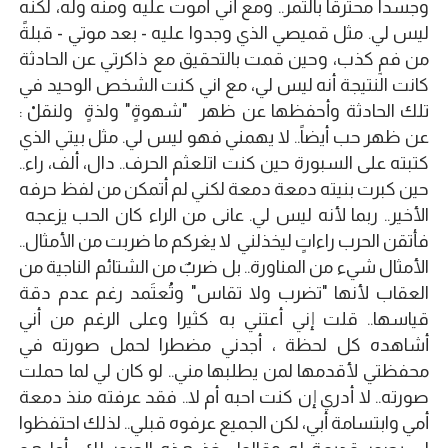
وجسداً محترقاً بالتمر.. ومع أني أموت عليه ومنه وله، لكنه
ليس لي. مثل قميصي الذي وجدوا عليه - بعد موتي - قبلةً
من فمٍ كذب، وحين قمت بالتحقيق مع ذاكرتي عن الحادثة
كانت النتيجة أنه ليس لي، مع اني كنت الشخص الوحيد في
تلك الحادثة وأحفظها عن ظهر "شهوةٍ" ولذةٍ ولنقلْ :
عن ظهر حب أيضاً.. لا يهمني فهو ليس لي. مثل بيتي الذي
كتبته على السبورة حين كنت اتلعثم الحرف.. دال، ألف، راء..
حين كبرت بنيته دمعة دمعة لكني لم أتمكن من لفظ حرفه
الأخير.. ربما لأنه ليس لي. عانى من الراء كان الحب يزعجه
فأتقن الحرب راءاتٍ ليخذلني لا يغركم ما ضربت من الأمثال..
الأمثال شيء من المناورة.. بل ضربٌ من الشتائم الناجية من
العقاب لأنها "تضرب ولا تقاس" وتُعتَمد رغم عدم دقة
قياسها.. قلت إني أعتني به كثيرا وعلى الرغم من أني
أشاهده كل لحظة ، أجدني مضطرا لحمل صورته في
محفظتي لأقدمها لمن يطلبها مني.. لو كان لي لما حملت
صورته.. لا أدري إن كنت احبه أم لا.. فقد عرفته منذ دمعة
أمي وابتسامة أبي، لكن الجميع عرفوه قبلي.. لذلك احتفظوا