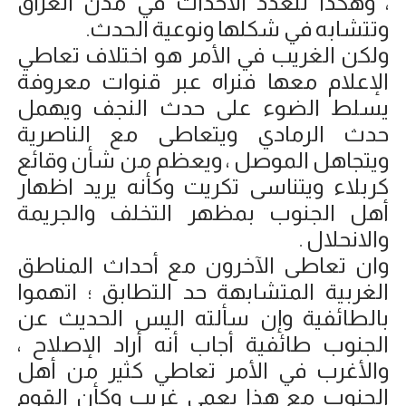
، وهكذا تتعدد الأحداث في مدن العراق
وتتشابه في شكلها ونوعية الحدث.
ولكن الغريب في الأمر هو اختلاف تعاطي
الإعلام معها فنراه عبر قنوات معروفة
يسلط الضوء على حدث النجف ويهمل
حدث الرمادي ويتعاطى مع الناصرية
ويتجاهل الموصل ، ويعظم من شأن وقائع
كربلاء ويتناسى تكريت وكأنه يريد اظهار
أهل الجنوب بمظهر التخلف والجريمة
والانحلال .
وان تعاطى الآخرون مع أحداث المناطق
الغربية المتشابهة حد التطابق ؛ اتهموا
بالطائفية وإن سألته اليس الحديث عن
الجنوب طائفية أجاب أنه أراد الإصلاح ،
والأغرب في الأمر تعاطي كثير من أهل
الجنوب مع هذا بعمى غريب وكأن القوم