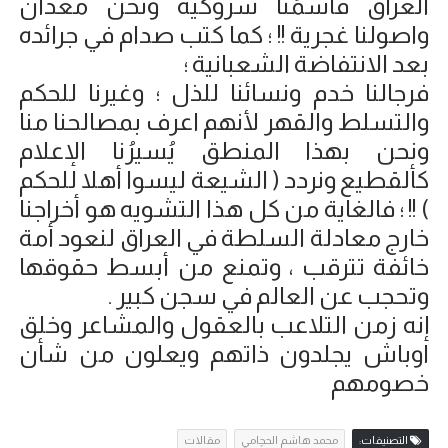
العراق فأسمُنا شروكية ونحن معدان
واصولنا غجرية !! ؛ كما كتب صدام في جرائده
بعد الانتفاضة الشعبانية ؛
فرجالنا خدم ونسائنا للذل ؛ وغيرنا للحكم
والتسلط والقهر لأنهم اعرف بمصالحنا منا
ونحن بهذا المنطق يُسيرُنا الإعلام
كألقطيع ونردد ( الشيعة ليسوا أهلا للحكم
) !! ؛ فالغاية من كل هذا التشويه هو أخراجنا
خارج معادلة السلطة في العراق لنعود أمة
خائفة تترقب ، وتمنع من أبسط حقوقها
وتحجب عن العالم في سجن كبير .
إنه زمن التلاعب بالعقول والمشاعر وخلق
اوباش يجلدون ذاتهم ويعلون من شأن
خصومهم
التصنيفات:
محمد هاشم الحچامي
مقالات