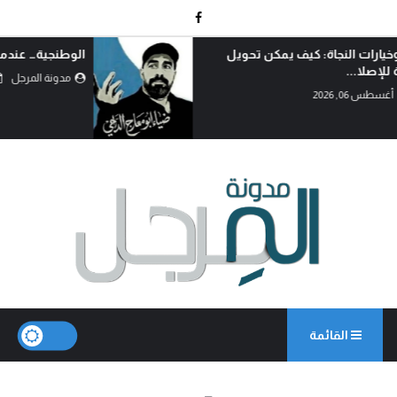
الوطنجية… عندما يُستغل علم العراق لإثارة الفتنة..!
مدونة المرجل
أغسطس 06, 2026
القائمة