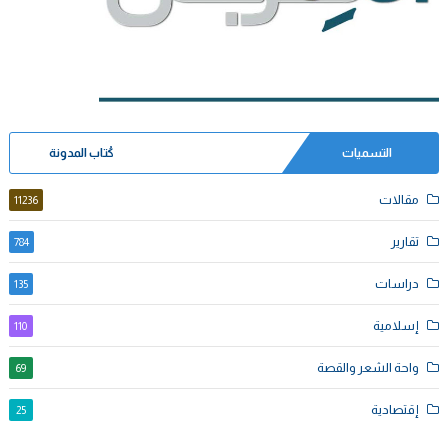
التسميات
كُتاب المدونة
مقالات
11236
تقارير
784
دراسات
135
إسلامية
110
واحة الشعر والقصة
69
إقتصادية
25