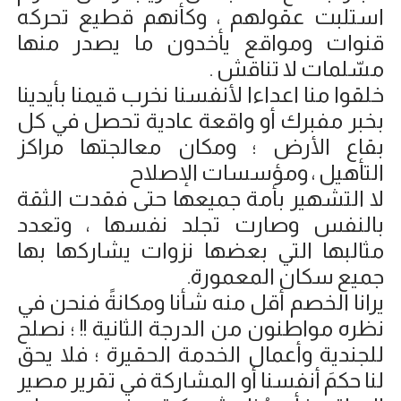
استلبت عقولهم ، وكأنهم قطيع تحركه
قنوات ومواقع يأخدون ما يصدر منها
مسّلمات لا تناقش .
خلقوا منا اعداءا لأنفسنا نخرب قيمنا بأيدينا
بخبر مفبرك أو واقعة عادية تحصل في كل
بقاع الأرض ؛ ومكان معالجتها مراكز
التأهيل ، ومؤسسات الإصلاح
لا التشهير بأمة جميعها حتى فقدت الثقة
بالنفس وصارت تجلد نفسها ، وتعدد
مثالبها التي بعضها نزوات يشاركها بها
جميع سكان المعمورة.
يرانا الخصم أقل منه شأنا ومكانةً فنحن في
نظره مواطنون من الدرجة الثانية !! ؛ نصلح
للجندية وأعمال الخدمة الحقيرة ؛ فلا يحق
لنا حكمَ أنفسنا أو المشاركة في تقرير مصير