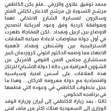
محمد توفيق علاوي والزرفي ..فلم يكن الكاظمي
مرشح التسوية بل مرشح الاذعان لكتلتي الفتح
وسائرون لمسايرة الشارع الانتخابي لهما
وبموافقة كردية وفق وعود أمريكية لتصحيح
الاوضاع بين اربيل وبغداد ..لكن المفاجاة ظهرت
في أول جولة مفاوضات لاعادة صياغة العلاقات
الاستراتيجية بين واشنطن وبغداد لأهمية
الانتهاء مما وصفه الدكتور انتوني كروزدمان كبير
مستشاري مجلس الامن القومي الأمريكي عن
الشؤون العراقية من حالة ( دولة الاشباح) لترتكز
هذه العلاقات على أسس امنية وسياسية
واقتصادية مع دولة معروفة الاركان .. وهذا ما
عجل بخطوات الكاظمي في وعوده التي قطعها
في برنامجه الحكومي .
ثالثا : بعد زيارة الكاظمي إلى أيران وزيارة الوفد
الوزاري إلى السعودية هناك اكثر من ملف امني