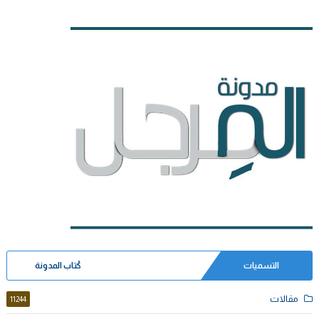
التسميات
كُتاب المدونة
مقالات
11244