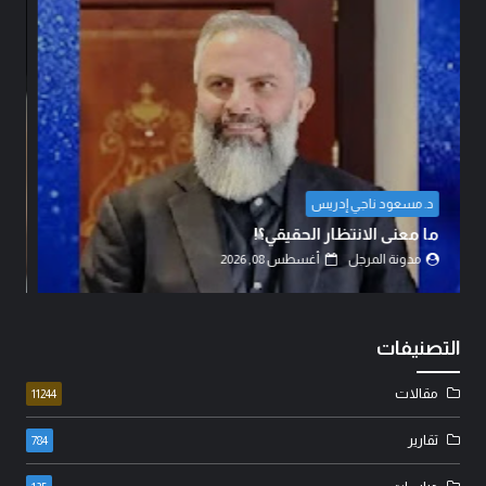
المهندس مهدي حسين الزبيدي
اتفاق الدفاع المشترك… قراءة في تحولات موازين
القوى.
مدونة المرجل
أغسطس 07, 2026
التصنيفات
مقالات
11244
تقارير
784