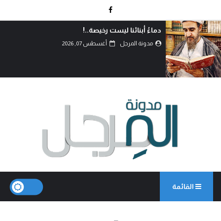
دماءُ أبنائنا ليست رخيصة..!
مدونة المرجل
أغسطس 07, 2026
القائمة