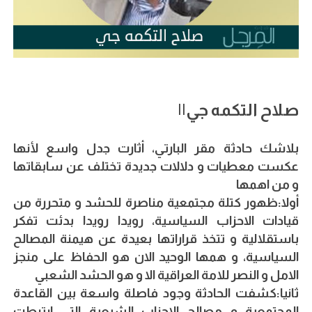
صلاح التكمه جي||
بلاشك حادثة مقر البارتي، أثارت جدل واسع لأنها
عكست معطيات و دلالات جديدة تختلف عن سابقاتها
و من اهمها
أولا:ظهور كتلة مجتمعية مناصرة للحشد و متحررة من
قيادات الاحزاب السياسية، رويدا رويدا بدئت تفكر
باستقلالية و تتخذ قراراتها بعيدة عن هيمنة المصالح
السياسية، و همها الوحيد الان هو الحفاظ على منجز
الامل و النصر للامة العراقية الا و هو الحشد الشعبي
ثانيا:كشفت الحادثة وجود فاصلة واسعة بين القاعدة
المجتمعية و مصالح الاحزاب الشيعية التي ارتبطت