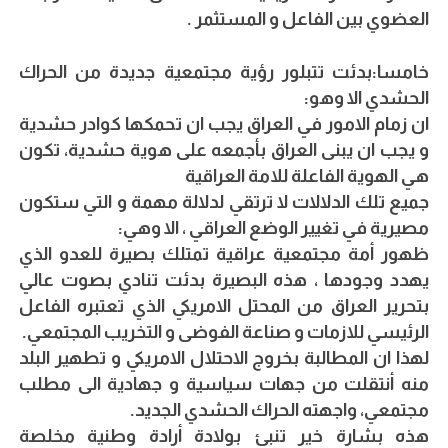
العضوي بين الفاعل و المستثمر .
خامسا:بدئت تتبلور رؤية مجتمعية جديدة من الحراك
الحشدي الا وهو:
ان زمام الامور في العراق يجب ان تحمكها كوادر حشدية
و يجب ان يبنى العراق بأجمعه على هوية حشدية، تكون
هي الهوية الفاعلة للامة العراقية
جميع تلك الدلالات لا ترتقي لدلالة مهمة و التي ستكون
مصيرية في تغيير الوضع العراقي ، الا وهي:
ظهور أمة مجتمعية عراقية تمتلك بصيرة للعدو الذي
يهدد وجودها ، هذه البصيرة بدئت تنادي بصوت عالي
بتحرير العراق من المحتل الامريكي الذي تعتبره الفاعل
الرئيسي للازمات و صناعة الفوضى و التخريب المجتمعي.
لهذا ان المطالبة بخروج الاحتلال الامريكي و تطهير البلد
منه أنتقلت من جهات سياسية و جهادية الى مطلب
مجتمعي، واجهته الحراك الحشدي الجديد.
هذه بشارة خير تنبئ بولادة أرادة وطنية مخلصة