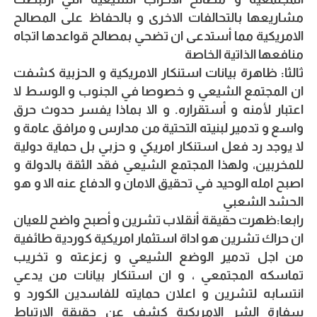
مشاريعها بالتحالفات الاخرى و بالحفاظ على المصالح
الامريكية مما أستدعى ان تضحي بمصالح قواعدها اتجاه
منافعها الذاتية الخاصة
ثالثا: ظاهرة بيانات استنكار الامريكية و الحزبية كشفت
ان المجتمع الشيعي و خصوصا في الجنوب و الوسط لا
اعتبار لأمنه و أستقراره. و الا بماذا يفسر حدوث حرق
واسع و تدمير لبنيته التحتية من مدارس و مرافق عامة و
لا يوجد رد فعل استنكار امريكي و حزبي بل حماية دولية
للمخربين، ولهذا المجتمع الشيعي فقد الثقة بالدولة و
اصبح امله الوحيد في تحقيق الامان و الدفاع عنه الا و هو
الحشد الشعبي
رابعا:ظهرت حقيقة أنقلاب تشرين و أصبح واضح للعيان
ان حراك تشرين هو اداة استثمار امريكية كوردية طائفية
من اجل تدمير الوضع الشيعي و زعزعته و تخريب
تماسكه المجتمعي ، و ان استنكار بيانات من يدعي
انتسابه لتشرين و اعلان حمايته للفاسدين الكورد و
سفارة الشر الامريكية كشف عن حقيقة الارتباط