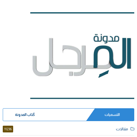
التسميات
كُتاب المدونة
مقالات
11236