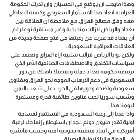
وهذا مايجب ان يوضع في الحسبان وان تدرك الحكومة
العراقية ابعاد هذا الاستثمار السعودي وكيفية التعاطي
معه وفق مصالح العراق.مع ملاحظة ان العلاقة بين
بغداد والرياض لازالت متذبذبة وغير مستقرة نوعا رغم
أن بغداد قد عبرت عن رغبتها في فتح صفحة جديدة من
العلاقات العراقية السعودية .
ولكن نوايا الرياض لازالت سلبية ازاء العراق وتعتمد على
سياسات التخندق والاصطفافات الطائفية الأمر الذي
ترفضه حكومة بغداد جملة وتفصيلا ناهيك عن دور
السعودية في دعم الارهاب الموجه نحو العراق وبفتاوى
سعودية واضحة ودورها في الحرب على شعب اليمن
وشعب سوريا تحت عناوين طائفية قذرة ومستمرة
ليومنا هذا .
واذا عدنا إلى رغبة السعودية في الاستثمار لمساحة
اولية تقدر مليون دونم .نجد أن استيطان إنما جاء لرغبة
أمريكية في إيجاد منطقة حدودية امنه وحسب مانشره
في المواقع الالكترونية الرصينة.