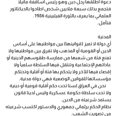
دعوة اطلقها رجل دين وهو رئيس أساقفة مانيلا
فتجمع بذلك سبعة ملايين شخص اطاحوا بالديكتاتور
العلماني بما يعرف بالثورة الفيلبينية 1986.
فتأمل.
المدنية
أي دولة لا تميز (قوانينها) بين مواطنيها على أساس
الدين أو القومية أو المذهب ولا تفرق بين مواطنيها ولا
تمنع فئة من شعبها من ممارسة طقوسهم الدينية أو
عاداتهم الإجتماعية وتنتقل فيها السلطة سلمياً ولا
إقصاء فيها للآخر ولا يتحكم بها فئة أو أقلية وتحتكم
مؤسساتها للقوانين الوضعية فهي دولة مدنية.
نحن في العراق لسنا تحت حكم أقلية قومية أو دينية
ولا تحت سلطة حكومة عسكرية وليس لدينا قانون
يستمد شرعيته من الدين.
نظام الحكم برلماني جمهوري والدستور اكتسب شرعيته
من تصويت الشعب.