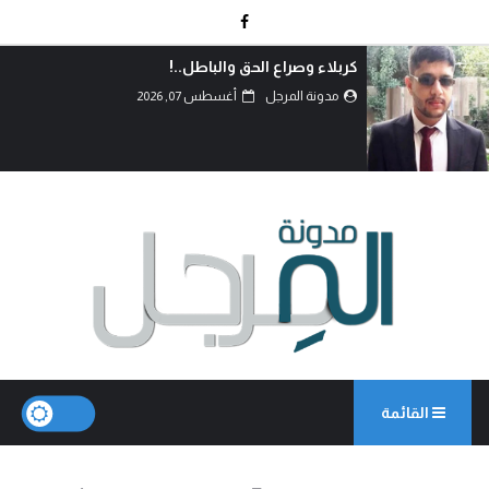
دماءُ أبنائنا ليست رخيصة..!
مدونة المرجل
أغسطس 07, 2026
القائمة