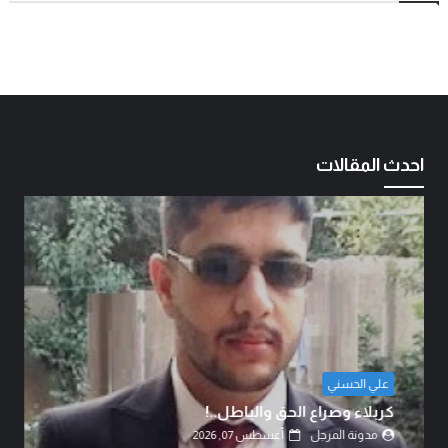
احدث المقالات
الشيخ الدكتور عبد الرضا البهادلي
دماءُ أبنائنا ليست رخيصة..!
مدونة المرجل
أغسطس 07, 2026